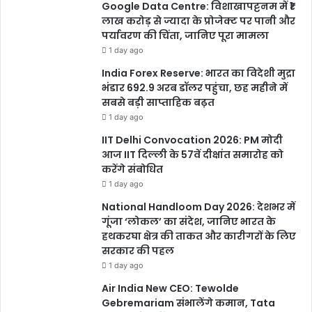
Google Data Centre: विशाखापट्टनम में ₹1
लाख करोड़ से ज्यादा के प्रोजेक्ट पर पानी और
पर्यावरण की चिंता, जानिए पूरा मामला
1 day ago
India Forex Reserve: भारत का विदेशी मुद्रा
भंडार 692.9 अरब डॉलर पहुंचा, छह महीने में
सबसे बड़ी साप्ताहिक बढ़त
1 day ago
मुख्यमंत्री ने देखा कि उनके घर में जल जीवन मिशन के अंतर्गत नल से जल
आपूर्ति हो रही है। उन्होंने कहा कि अब तो आपके घर तक पानी भी पहुंच रहा है, यह
IIT Delhi Convocation 2026: PM मोदी
आज IIT दिल्ली के 57वें दीक्षांत समारोह को
हमारे गांवों में बुनियादी सुविधाएं पहुंचाने की दिशा में एक बड़ा बदलाव है।
करेंगे संबोधित
1 day ago
National Handloom Day 2026: देशभर में
गूंजा ‘लोकल’ का संदेश, जानिए भारत के
हथकरघा क्षेत्र की ताकत और कारीगरों के लिए
सरकार की पहल
आवास योजना के सर्वे हेतु मुख्यमंत्री की अपील
1 day ago
Air India New CEO: Tewolde
चौपाल में उपस्थित ग्रामीणों ने प्रधानमंत्री आवास योजना के अंतर्गत नए आवास
Gebremariam संभालेंगे कमान, Tata