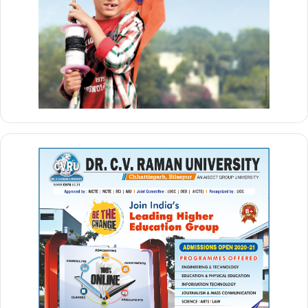
Buland Chhattisgarh
pm aawas
pm aawas yojana
pm aawas yojana 2025
pm aawas yojana registration
pm aawas yojana registration start 2024
pm aawas yojana registration start 2025
pm awas yojana
pm awas yojana 2025