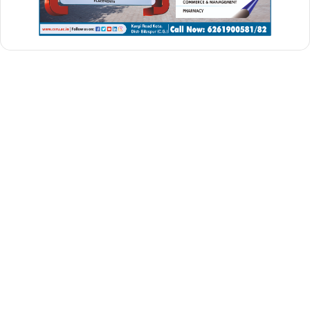
pm awas yojana gramin apply online
pm awas yojana gramin apply online 2025
pm awas yojana new list 2025
pm awas yojana new update 2025
pm awas yojana online apply 2025
pm awas yojana survey list 2025
pradhan mantri awas yojana