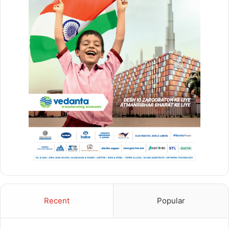
का अंबार, तोड़फोड़ और अव्यवस्था से
कर्मचारियों व आमजन परेशान
2 weeks ago
PM ने ‘मन की बात’ में की कोरबा के जल
संरक्षण मॉडल की सराहना, ISRO तकनीक से
बढ़ा भूजल स्तर
2 weeks ago
Recent
Popular