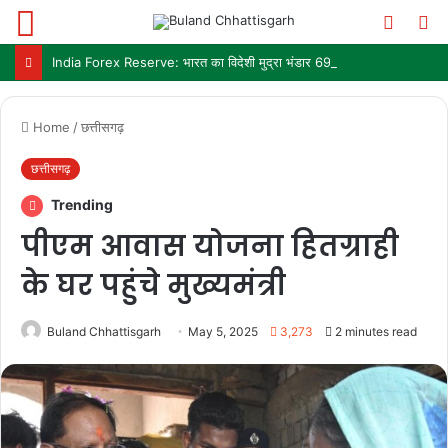
Menu
Switch
S
skin
fo
India Forex Reserve: भारत का विदेशी मुद्रा भंडार 692.9 अरब डॉलर पहुंचा, छह महीने में सबसे बड़ी साप्ताहिक बढ़त
Home
/
छत्तीसगढ़
छत्तीसगढ़
Trending
पीएम आवास योजना हितग्राही
के घर पहुंचे मुख्यमंत्री
Buland Chhattisgarh
May 5, 2025
3,273
2 minutes read