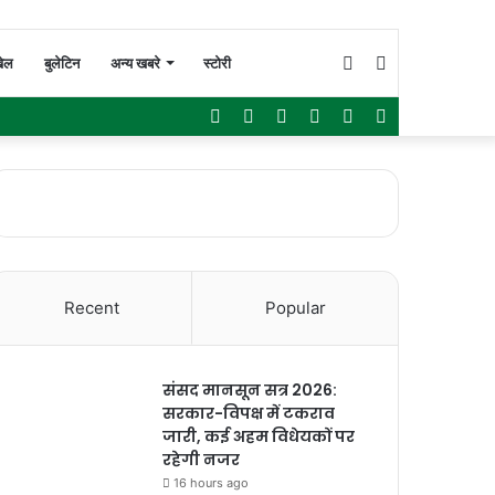
Switch
Search
ेल
बुलेटिन
अन्य खबरे
स्टोरी
Facebook
Twitter
YouTube
Instagram
WhatsApp
Sidebar
skin
for
Recent
Popular
संसद मानसून सत्र 2026:
सरकार-विपक्ष में टकराव
जारी, कई अहम विधेयकों पर
रहेगी नजर
16 hours ago