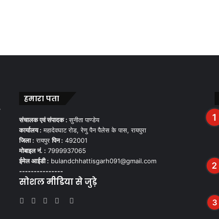
हमारा पता
,
संचालक एवं संपादक :
सुनीता पाण्डेय
कार्यालय :
महादेवघाट रोड, रेणु पैन पैलेस के पास, रायपुरा
जिला :
रायपुर
पिन :
492001
मोबाइल नं. :
7999937065
ईमेल आईडी :
bulandchhattisgarh091@gmail.com
---------------
सोशल मीडिया से जुड़े
Facebook
Twitter
YouTube
Instagram
WhatsApp