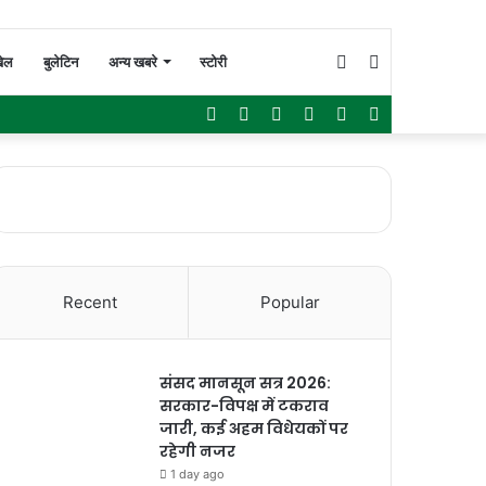
Switch
Search
ेल
बुलेटिन
अन्य खबरे
स्टोरी
Facebook
Twitter
YouTube
Instagram
WhatsApp
Sidebar
skin
for
Recent
Popular
संसद मानसून सत्र 2026:
सरकार-विपक्ष में टकराव
जारी, कई अहम विधेयकों पर
रहेगी नजर
1 day ago