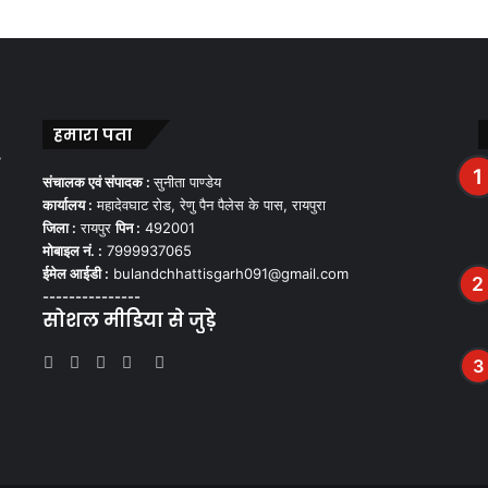
हमारा पता
,
संचालक एवं संपादक :
सुनीता पाण्डेय
कार्यालय :
महादेवघाट रोड, रेणु पैन पैलेस के पास, रायपुरा
जिला :
रायपुर
पिन :
492001
मोबाइल नं. :
7999937065
ईमेल आईडी :
bulandchhattisgarh091@gmail.com
---------------
सोशल मीडिया से जुड़े
Facebook
Twitter
YouTube
Instagram
WhatsApp