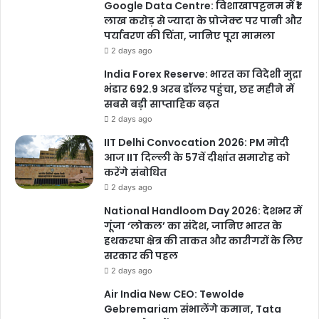
Google Data Centre: विशाखापट्टनम में ₹1
मामला सामने आते ही राजनीतिक माहौल भी गरमा गया है
। कांग्रेस और NSUI के
लाख करोड़ से ज्यादा के प्रोजेक्ट पर पानी और
नेताओं ने सरकार पर गंभीर आरोप लगाते हुए इसे प्रशासनिक विफलता बताया।
पर्यावरण की चिंता, जानिए पूरा मामला
2 days ago
विपक्षी नेताओं ने सोशल मीडिया पर लिखा कि लगातार
NEET
और अब
TET
में
पेपर लीक होना व्यवस्था की बड़ी नाकामी है। भिवंडी विधायक ने मांग की कि शिक्षा
India Forex Reserve: भारत का विदेशी मुद्रा
भंडार 692.9 अरब डॉलर पहुंचा, छह महीने में
मंत्री को इस्तीफा देना चाहिए और छात्रों के भविष्य से खिलवाड़ बंद होना चाहिए।
सबसे बड़ी साप्ताहिक बढ़त
2 days ago
छात्रों में नाराजगी और चिंता
IIT Delhi Convocation 2026: PM मोदी
आज IIT दिल्ली के 57वें दीक्षांत समारोह को
परीक्षा रद्द होने से लाखों उम्मीदवार प्रभावित हुए हैं। कई छात्र महीनों से तैयारी कर
करेंगे संबोधित
रहे थे, लेकिन अचानक लिए गए फैसले ने उन्हें निराश कर दिया है।
2 days ago
आगे क्या?
National Handloom Day 2026: देशभर में
गूंजा ‘लोकल’ का संदेश, जानिए भारत के
हथकरघा क्षेत्र की ताकत और कारीगरों के लिए
अब सभी की नजर इस बात पर है कि जांच में क्या सामने आता है और परीक्षा की नई
सरकार की पहल
तारीख कब घोषित की जाती है। फिलहाल पुलिस और शिक्षा विभाग दोनों मामले की
2 days ago
गहन जांच में जुटे हैं।
Air India New CEO: Tewolde
Gebremariam संभालेंगे कमान, Tata