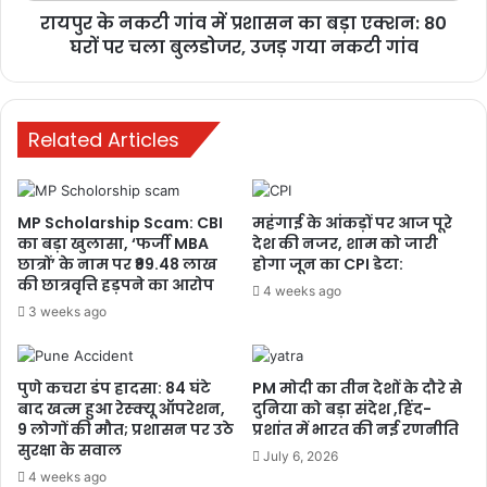
3 weeks ago
रायपुर के नकटी गांव में प्रशासन का बड़ा एक्शन: 80
घरों पर चला बुलडोजर, उजड़ गया नकटी गांव
दरभंगा AIIMS का ‘गेट’ क्यों बना देशभर में चर्चा
का विषय? जानिए पूरा मामला, क्या सचमुच
हुआ कोई घोटाला?
Related Articles
3 weeks ago
MP Scholarship Scam: CBI
महंगाई के आंकड़ों पर आज पूरे
का बड़ा खुलासा, ‘फर्जी MBA
देश की नजर, शाम को जारी
छात्रों’ के नाम पर ₹99.48 लाख
होगा जून का CPI डेटा:
की छात्रवृत्ति हड़पने का आरोप
4 weeks ago
3 weeks ago
पुणे कचरा डंप हादसा: 84 घंटे
PM मोदी का तीन देशों के दौरे से
बाद खत्म हुआ रेस्क्यू ऑपरेशन,
दुनिया को बड़ा संदेश ,हिंद-
9 लोगों की मौत; प्रशासन पर उठे
प्रशांत में भारत की नई रणनीति
सुरक्षा के सवाल
July 6, 2026
4 weeks ago