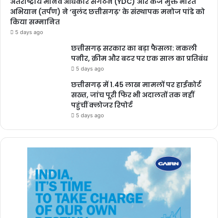
अंतर्राष्ट्रीय मानव अधिकार संगठन (YDC) और कर्ज मुक्त भारत
लाने और ट्रस्ट की विश्वसनीयता बढ़ाने के लिए नए कदम उठाए जा सकते हैं।
अभियान (तर्पण) ने ‘बुलंद छत्तीसगढ़’ के संस्थापक मनोज पांडे को
मामले की जांच रिपोर्ट आने के बाद आगे की कार्रवाई होने की संभावना है।
किया सम्मानित
5 days ago
छत्तीसगढ़ सरकार का बड़ा फैसला: नकली
पनीर, क्रीम और बटर पर एक साल का प्रतिबंध
5 days ago
Buland Chhattisgarh
छत्तीसगढ़ में 1.45 लाख मामलों पर हाईकोर्ट
सख्त, जांच पूरी फिर भी अदालतों तक नहीं
पहुंचीं क्लोजर रिपोर्ट
5 days ago
buland chhatisgarh
ram mandir ayodhya