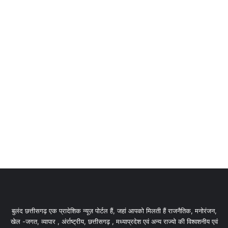
बुलंद छत्तीसगढ़ एक प्रादेशिक न्यूज़ पोर्टल हैं, जहां आपको मिलती हैं राजनैतिक, मनोरंजन,
खेल -जगत, व्यापार , अंर्राष्ट्रीय, छत्तीसगढ़ , मध्याप्रदेश एवं अन्य राज्यो की विश्वशनीय एवं