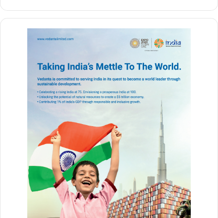
चंपत राय
नौकरी छोड़ संघ से जुड़े
वर्ष
1980-81
में प्रवक्ता पद से इस्तीफा देकर
राष्ट्रीय स्वयंसेवक संघ (RSS)
का पूर्णकालिक कार्यकर्ता बनने का फैसला किया। इसके बाद वे श्रीराम जन्मभूमि
आंदोलन से सक्रिय रूप से जुड़े रहे।
आपातकाल में 18 महीने
तक
जेल
में
रहे