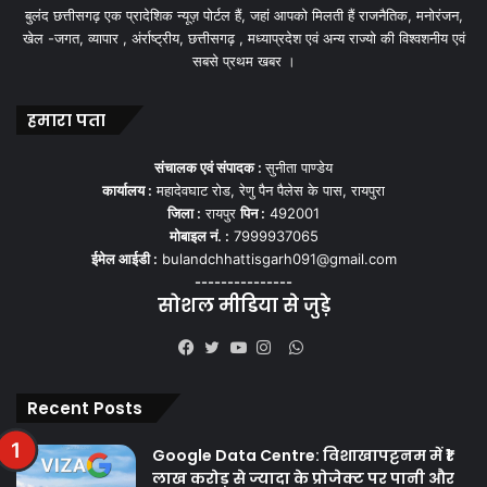
बुलंद छत्तीसगढ़ एक प्रादेशिक न्यूज़ पोर्टल हैं, जहां आपको मिलती हैं राजनैतिक, मनोरंजन,
खेल -जगत, व्यापार , अंर्राष्ट्रीय, छत्तीसगढ़ , मध्याप्रदेश एवं अन्य राज्यो की विश्वशनीय एवं
सबसे प्रथम खबर ।
हमारा पता
संचालक एवं संपादक :
सुनीता पाण्डेय
कार्यालय :
महादेवघाट रोड, रेणु पैन पैलेस के पास, रायपुरा
जिला :
रायपुर
पिन :
492001
मोबाइल नं. :
7999937065
ईमेल आईडी :
bulandchhattisgarh091@gmail.com
---------------
सोशल मीडिया से जुड़े
WhatsApp
Facebook
Twitter
YouTube
Instagram
Recent Posts
Google Data Centre: विशाखापट्टनम में ₹1
लाख करोड़ से ज्यादा के प्रोजेक्ट पर पानी और