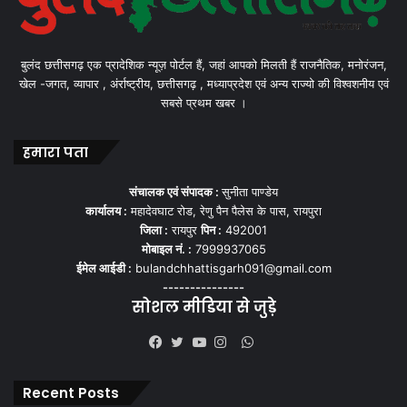
बुलंद छत्तीसगढ़ एक प्रादेशिक न्यूज़ पोर्टल हैं, जहां आपको मिलती हैं राजनैतिक, मनोरंजन,
खेल -जगत, व्यापार , अंर्राष्ट्रीय, छत्तीसगढ़ , मध्याप्रदेश एवं अन्य राज्यो की विश्वशनीय एवं
सबसे प्रथम खबर ।
हमारा पता
संचालक एवं संपादक :
सुनीता पाण्डेय
कार्यालय :
महादेवघाट रोड, रेणु पैन पैलेस के पास, रायपुरा
जिला :
रायपुर
पिन :
492001
मोबाइल नं. :
7999937065
ईमेल आईडी :
bulandchhattisgarh091@gmail.com
---------------
सोशल मीडिया से जुड़े
WhatsApp
Facebook
Twitter
YouTube
Instagram
Recent Posts