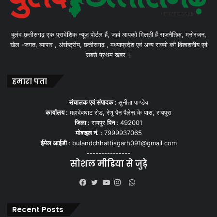
बुलंद छत्तीसगढ़ एक प्रादेशिक न्यूज़ पोर्टल हैं, जहां आपको मिलती हैं राजनैतिक, मनोरंजन,
खेल -जगत, व्यापार , अंर्राष्ट्रीय, छत्तीसगढ़ , मध्याप्रदेश एवं अन्य राज्यो की विश्वशनीय एवं
सबसे प्रथम खबर ।
हमारा पता
संचालक एवं संपादक :
सुनीता पाण्डेय
कार्यालय :
महादेवघाट रोड, रेणु पैन पैलेस के पास, रायपुरा
जिला :
रायपुर
पिन :
492001
मोबाइल नं. :
7999937065
ईमेल आईडी :
bulandchhattisgarh091@gmail.com
---------------
सोशल मीडिया से जुड़े
WhatsApp
Facebook
Twitter
YouTube
Instagram
Recent Posts