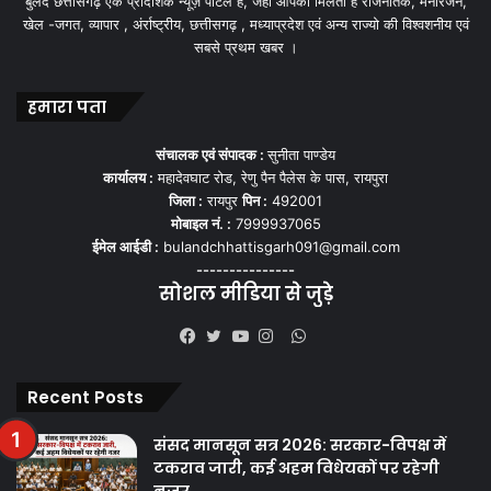
बुलंद छत्तीसगढ़ एक प्रादेशिक न्यूज़ पोर्टल हैं, जहां आपको मिलती हैं राजनैतिक, मनोरंजन,
खेल -जगत, व्यापार , अंर्राष्ट्रीय, छत्तीसगढ़ , मध्याप्रदेश एवं अन्य राज्यो की विश्वशनीय एवं
सबसे प्रथम खबर ।
हमारा पता
संचालक एवं संपादक :
सुनीता पाण्डेय
कार्यालय :
महादेवघाट रोड, रेणु पैन पैलेस के पास, रायपुरा
जिला :
रायपुर
पिन :
492001
मोबाइल नं. :
7999937065
ईमेल आईडी :
bulandchhattisgarh091@gmail.com
---------------
सोशल मीडिया से जुड़े
WhatsApp
Facebook
Twitter
YouTube
Instagram
Recent Posts
संसद मानसून सत्र 2026: सरकार-विपक्ष में
टकराव जारी, कई अहम विधेयकों पर रहेगी
नजर