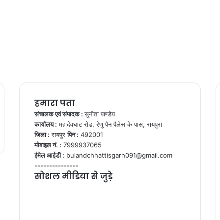
हमारा पता
संचालक एवं संपादक :
सुनीता पाण्डेय
कार्यालय :
महादेवघाट रोड, रेणु पैन पैलेस के पास, रायपुरा
जिला :
रायपुर
पिन :
492001
मोबाइल नं. :
7999937065
ईमेल आईडी :
bulandchhattisgarh091@gmail.com
---------------
सोशल मीडिया से जुड़े
Facebook
Twitter
YouTube
Instagram