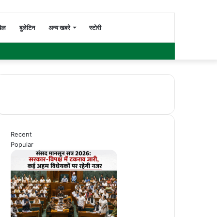
Switch
Search
ेल
बुलेटिन
अन्य खबरे
स्टोरी
Facebook
Twitter
YouTube
Instagram
WhatsApp
Sidebar
skin
for
Recent
Popular