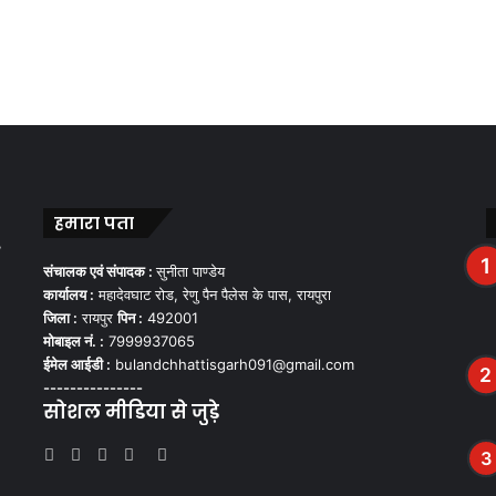
हमारा पता
,
संचालक एवं संपादक :
सुनीता पाण्डेय
कार्यालय :
महादेवघाट रोड, रेणु पैन पैलेस के पास, रायपुरा
जिला :
रायपुर
पिन :
492001
मोबाइल नं. :
7999937065
ईमेल आईडी :
bulandchhattisgarh091@gmail.com
---------------
सोशल मीडिया से जुड़े
Facebook
Twitter
YouTube
Instagram
WhatsApp