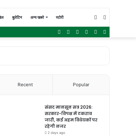
Switch
Search
ेल
बुलेटिन
अन्य खबरे
स्टोरी
Facebook
Twitter
YouTube
Instagram
WhatsApp
Sidebar
skin
for
Recent
Popular
संसद मानसून सत्र 2026:
सरकार-विपक्ष में टकराव
जारी, कई अहम विधेयकों पर
रहेगी नजर
2 days ago