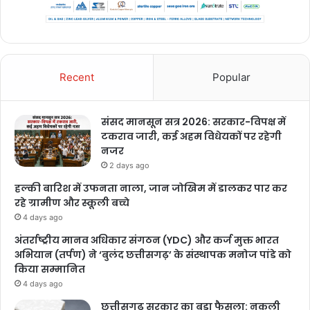
Recent
Popular
संसद मानसून सत्र 2026: सरकार-विपक्ष में
टकराव जारी, कई अहम विधेयकों पर रहेगी
संजीव तिवारी पर 40 से 50 % तक
नजर
विज्ञापन
में
कमिशन लेने
और टेंडर
2 days ago
हल्की बारिश में उफनता नाला, जान जोखिम में डालकर पार कर
प्रक्रिया में बड़े घोटाले का आरोप
रहे ग्रामीण और स्कूली बच्चे
4 days ago
अंतर्राष्ट्रीय मानव अधिकार संगठन (YDC) और कर्ज मुक्त भारत
अभियान (तर्पण) ने ‘बुलंद छत्तीसगढ़’ के संस्थापक मनोज पांडे को
किया सम्मानित
4 days ago
छत्तीसगढ़ सरकार का बड़ा फैसला: नकली