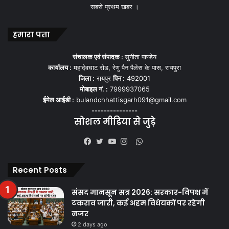
शाह का मामला न्यायालय में विचाराधीन है,इसलिए यह आशंका जताई गई है कि
सबसे प्रथम खबर ।
अधिकारी अपने पद का दुरुपयोग कर मामले को प्रभावित कर सकते हैं।
एसोसिएशन ने उल्लेख किया है कि पूर्व में जनसंपर्क कार्यालय के भीतर हत्या का
हमारा पता
प्रयास हुआ था, इसलिए अभय शाह की जान की सुरक्षा के लिए उन्हें सुरक्षा प्रदान
करने की मांग की गई है।
संचालक एवं संपादक :
सुनीता पाण्डेय
कार्यालय :
महादेवघाट रोड, रेणु पैन पैलेस के पास, रायपुरा
केंद्रीय एजेंसियों से जांच की मांग
जिला :
रायपुर
पिन :
492001
मोबाइल नं. :
7999937065
और 15 दिन का अल्टीमेटम।
ईमेल आईडी :
bulandchhattisgarh091@gmail.com
---------------
सोशल मीडिया से जुड़े
WhatsApp
Facebook
Twitter
YouTube
Instagram
Recent Posts
संसद मानसून सत्र 2026: सरकार-विपक्ष में
टकराव जारी, कई अहम विधेयकों पर रहेगी
नजर
2 days ago