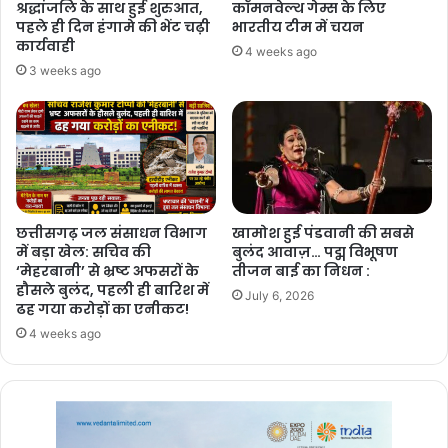
श्रद्धांजलि के साथ हुई शुरुआत,
कॉमनवेल्थ गेम्स के लिए
पहले ही दिन हंगामे की भेंट चढ़ी
भारतीय टीम में चयन
Related Articles
कार्यवाही
4 weeks ago
3 weeks ago
कर्ज चुकता, फिर भी कब्जे की कार्रवाई! मृतक ऋणकर्ता के परिवार
की प्रताड़ना का मामला सुप्रीम कोर्ट और PMO तक पहुंचा
6 days ago
रायपुर में छात्रों का आंदोलन तेज, शिक्षा व्यवस्था
में सुधार और मंत्री के इस्तीफे की मांग
7 days ago
छत्तीसगढ़ जल संसाधन विभाग
खामोश हुई पंडवानी की सबसे
में बड़ा खेल: सचिव की
बुलंद आवाज़… पद्म विभूषण
मनेन्द्रगढ़: बीआर कार्यालय परिसर में गंदगी
‘मेहरबानी’ से भ्रष्ट अफसरों के
तीजन बाई का निधन :
हौसले बुलंद, पहली ही बारिश में
का अंबार, तोड़फोड़ और अव्यवस्था से
July 6, 2026
ढह गया करोड़ों का एनीकट!
कर्मचारियों व आमजन परेशान
4 weeks ago
1 week ago
PM ने ‘मन की बात’ में की कोरबा के जल
संरक्षण मॉडल की सराहना, ISRO तकनीक से
बढ़ा भूजल स्तर