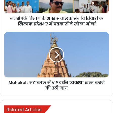
जनसंपर्क विभाग के अपर संचालक संजीव तिवारी के
इस बीच लवप्रीत की नजर एक रस्सी पर पड़ी, जो उनके लिए उम्मीद की आखिरी
खिलाफ प्रदेशभर में पत्रकारों ने खोला मोर्चा
किरण बन गई। जान बचाने की आस में उन्होंने बिना देर किए रस्सी का सहारा
लिया। धधकती आग और अफरातफरी के माहौल में उन्होंने चार मंजिला इमारत से
नीचे उतरने का जोखिम भरा फैसला किया। इस दौरान उन्हें चोटें भी आईं, लेकिन
उनकी हिम्मत और सूझबूझ ने उनकी जिंदगी बचा ली।
Related Articles
संसद मानसून सत्र 2026: सरकार-विपक्ष में
टकराव जारी, कई अहम विधेयकों पर रहेगी
Mahakal : महाकाल में VIP दर्शन व्यवस्था खत्म करने
नजर
की उठी मांग
2 days ago
रानी दमयंती की नगरी दमोह में असाटी समाज
Related Articles
का 11वाँ अखिल भारतीय प्रतिभा सम्मान