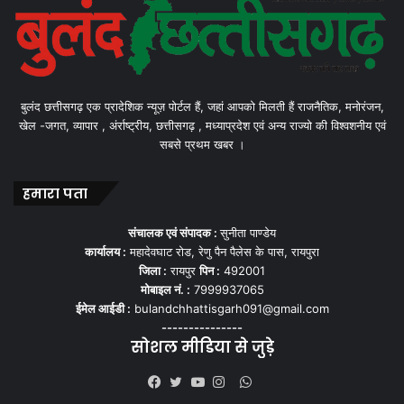
बुलंद छत्तीसगढ़ एक प्रादेशिक न्यूज़ पोर्टल हैं, जहां आपको मिलती हैं राजनैतिक, मनोरंजन,
खेल -जगत, व्यापार , अंर्राष्ट्रीय, छत्तीसगढ़ , मध्याप्रदेश एवं अन्य राज्यो की विश्वशनीय एवं
सबसे प्रथम खबर ।
हमारा पता
संचालक एवं संपादक :
सुनीता पाण्डेय
कार्यालय :
महादेवघाट रोड, रेणु पैन पैलेस के पास, रायपुरा
जिला :
रायपुर
पिन :
492001
मोबाइल नं. :
7999937065
ईमेल आईडी :
bulandchhattisgarh091@gmail.com
---------------
सोशल मीडिया से जुड़े
WhatsApp
Facebook
Twitter
YouTube
Instagram