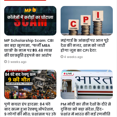
समारोह संपन्न , भव्य और गरिमामयी
आयोजन में छत्तीसगढ़ समेत देश के कोने –
कोने से पहुँचे सामाजिक बन्धु। पत्रकार सतीश
गुप्ता भी हुए सम्मानित ।
1 week ago
MP Scholarship Scam: CBI
महंगाई के आंकड़ों पर आज पूरे
सरकार कब करेगी पहल? 17वें दिन भी जारी
का बड़ा खुलासा, ‘फर्जी MBA
देश की नजर, शाम को जारी
सोनम वांगचुक का अनशन, लगातार बिगड़
छात्रों’ के नाम पर ₹99.48 लाख
होगा जून का CPI डेटा:
की छात्रवृत्ति हड़पने का आरोप
रही सेहत
4 weeks ago
3 weeks ago
3 weeks ago
दरभंगा AIIMS का ‘गेट’ क्यों बना देशभर में चर्चा
का विषय? जानिए पूरा मामला, क्या सचमुच
हुआ कोई घोटाला?
3 weeks ago
पुणे कचरा डंप हादसा: 84 घंटे
PM मोदी का तीन देशों के दौरे से
बाद खत्म हुआ रेस्क्यू ऑपरेशन,
दुनिया को बड़ा संदेश ,हिंद-
9 लोगों की मौत; प्रशासन पर उठे
प्रशांत में भारत की नई रणनीति