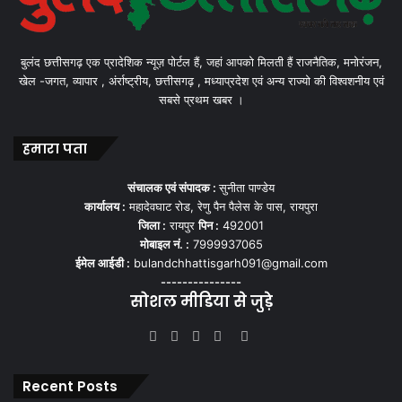
बुलंद छत्तीसगढ़ एक प्रादेशिक न्यूज़ पोर्टल हैं, जहां आपको मिलती हैं राजनैतिक, मनोरंजन,
खेल -जगत, व्यापार , अंर्राष्ट्रीय, छत्तीसगढ़ , मध्याप्रदेश एवं अन्य राज्यो की विश्वशनीय एवं
सबसे प्रथम खबर ।
हमारा पता
संचालक एवं संपादक :
सुनीता पाण्डेय
कार्यालय :
महादेवघाट रोड, रेणु पैन पैलेस के पास, रायपुरा
जिला :
रायपुर
पिन :
492001
मोबाइल नं. :
7999937065
ईमेल आईडी :
bulandchhattisgarh091@gmail.com
---------------
सोशल मीडिया से जुड़े
Facebook
Twitter
YouTube
Instagram
WhatsApp
Recent Posts