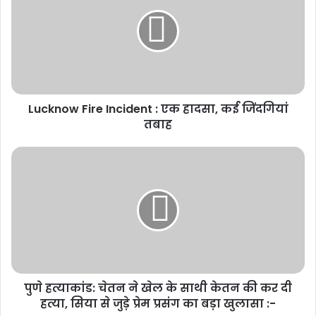
शंख द्वार पहुंचने के बाद कार्यकर्ताओं ने सामूहिक रूप से हनुमान चालीसा का पाठ
किया तथा मंदिर प्रशासन को सद्बुद्धि प्रदान करने की प्रार्थना की। प्रदर्शन के
समापन पर हिंदू संगठनों के प्रतिनिधियों ने महाकालेश्वर मंदिर प्रबंध समिति के
अध्यक्ष के नाम ज्ञापन सौंपा और सभी श्रद्धालुओं के लिए समान दर्शन व्यवस्था लागू
Lucknow Fire Incident : एक हादसा, कई जिंदगियां
करने की मांग रखी।
तबाह
Related Articles
सावन : कब शुरू होगा शिवभक्ति का सबसे
पवित्र महीना? जानिए चारों सावन सोमवार,
शिवरात्रि और कांवड़ यात्रा की पूरी डेट लिस्ट:-
July 6, 2026
राम मंदिर से चढ़ावा चोरी, श्रद्धालुओं में आक्रोश
पुणे हत्याकांड: चेतन ने खेल के साथी केतन की कर दी
July 2, 2026
हत्या, सिया से जुड़े प्रेम प्रसंग का बड़ा खुलासा :-