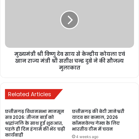
कर्ज चुकता, फिर भी कब्जे की कार्रवाई! मृतक ऋणकर्ता के परिवार
की प्रताड़ना का मामला सुप्रीम कोर्ट और PMO तक पहुंचा
1 week ago
रायपुर में छात्रों का आंदोलन तेज, शिक्षा व्यवस्था
में सुधार और मंत्री के इस्तीफे की मांग
मुख्यमंत्री श्री विष्णु देव साय से केन्द्रीय कोयला एवं
1 week ago
खान राज्य मंत्री श्री सतीश चन्द्र दुबे ने की सौजन्य
मुलाकात
मनेन्द्रगढ़: बीआर कार्यालय परिसर में गंदगी
का अंबार, तोड़फोड़ और अव्यवस्था से
कर्मचारियों व आमजन परेशान
Related Articles
2 weeks ago
PM ने ‘मन की बात’ में की कोरबा के जल
छत्तीसगढ़ विधानसभा मानसून
छत्तीसगढ़ की बेटी ज्ञानेश्वरी
संरक्षण मॉडल की सराहना, ISRO तकनीक से
सत्र 2026: तीजन बाई को
यादव का कमाल, 2026
श्रद्धांजलि के साथ हुई शुरुआत,
कॉमनवेल्थ गेम्स के लिए
बढ़ा भूजल स्तर
पहले ही दिन हंगामे की भेंट चढ़ी
भारतीय टीम में चयन
2 weeks ago
कार्यवाही
4 weeks ago