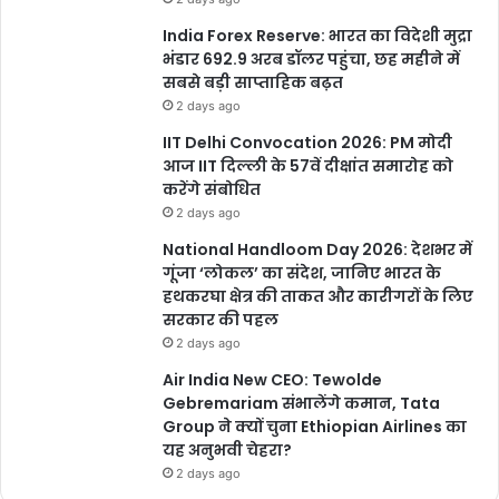
India Forex Reserve: भारत का विदेशी मुद्रा
भंडार 692.9 अरब डॉलर पहुंचा, छह महीने में
सबसे बड़ी साप्ताहिक बढ़त
2 days ago
cg governor ramen deka
IIT Delhi Convocation 2026: PM मोदी
आज IIT दिल्ली के 57वें दीक्षांत समारोह को
cg new governor ramen deka
करेंगे संबोधित
2 days ago
governor ramen deka
National Handloom Day 2026: देशभर में
new governor ramen deka
ramen deka
गूंजा ‘लोकल’ का संदेश, जानिए भारत के
हथकरघा क्षेत्र की ताकत और कारीगरों के लिए
सरकार की पहल
ramen deka biography
2 days ago
ramen deka cg new governor
Air India New CEO: Tewolde
Gebremariam संभालेंगे कमान, Tata
ramen deka chhattisgarh
Group ने क्यों चुना Ethiopian Airlines का
यह अनुभवी चेहरा?
ramen deka family
2 days ago