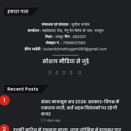
हमारा पता
संचालक एवं संपादक :
सुनीता पाण्डेय
कार्यालय :
महादेवघाट रोड, रेणु पैन पैलेस के पास, रायपुरा
जिला :
रायपुर
पिन :
492001
मोबाइल नं. :
7999937065
ईमेल आईडी :
bulandchhattisgarh091@gmail.com
---------------
सोशल मीडिया से जुड़े
Facebook
Twitter
YouTube
Instagram
WhatsApp
Recent Posts
संसद मानसून सत्र 2026: सरकार-विपक्ष में
टकराव जारी, कई अहम विधेयकों पर रहेगी
नजर
2 days ago
हल्की बारिश में उफनता नाला, जान जोखिम में डालकर पार