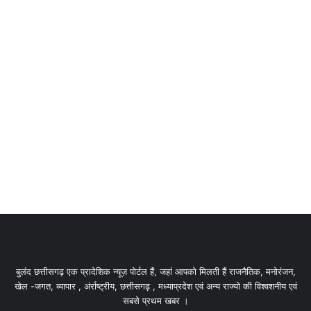
बुलंद छत्तीसगढ़ एक प्रादेशिक न्यूज़ पोर्टल हैं, जहां आपको मिलती हैं राजनैतिक, मनोरंजन,
खेल -जगत, व्यापार , अंर्राष्ट्रीय, छत्तीसगढ़ , मध्याप्रदेश एवं अन्य राज्यो की विश्वशनीय एवं
सबसे प्रथम खबर ।