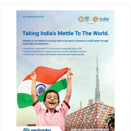
Vanshika Pandey
buland chhattisgarh
chhattisgarh
बुलंद छत्तीसगढ़