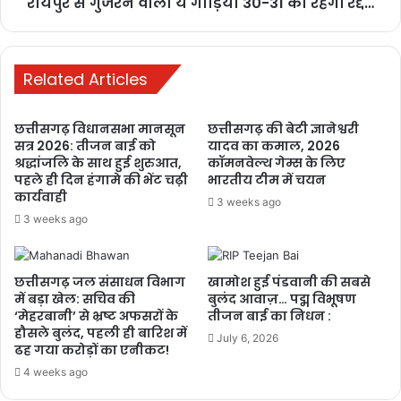
रायपुर से गुजरने वाली ये गाड़ियां 30-31 को रहेंगीं रद्द…
PM ने ‘मन की बात’ में की कोरबा के जल
संरक्षण मॉडल की सराहना, ISRO तकनीक से
बढ़ा भूजल स्तर
Related Articles
1 week ago
छत्तीसगढ़ विधानसभा मानसून
छत्तीसगढ़ की बेटी ज्ञानेश्वरी
सत्र 2026: तीजन बाई को
यादव का कमाल, 2026
श्रद्धांजलि के साथ हुई शुरुआत,
कॉमनवेल्थ गेम्स के लिए
पहले ही दिन हंगामे की भेंट चढ़ी
भारतीय टीम में चयन
कार्यवाही
3 weeks ago
3 weeks ago
छत्तीसगढ़ जल संसाधन विभाग
खामोश हुई पंडवानी की सबसे
में बड़ा खेल: सचिव की
बुलंद आवाज़… पद्म विभूषण
‘मेहरबानी’ से भ्रष्ट अफसरों के
तीजन बाई का निधन :
हौसले बुलंद, पहली ही बारिश में
July 6, 2026
ढह गया करोड़ों का एनीकट!
4 weeks ago