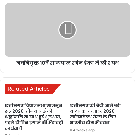
1 week ago
मनेन्द्रगढ़: बीआर
कार्यालय परिसर
में गंदगी का अंबार,
तोड़फोड़ और
अव्यवस्था से
कर्मचारियों व
आमजन परेशान
नवनियुक्त 10वें राज्यपाल रमेन डेका ने ली शपथ
2 weeks ago
PM ने ‘मन की
Related Articles
बात’ में की कोरबा
के जल संरक्षण
छत्तीसगढ़ विधानसभा मानसून
छत्तीसगढ़ की बेटी ज्ञानेश्वरी
मॉडल की सराहना,
सत्र 2026: तीजन बाई को
यादव का कमाल, 2026
ISRO तकनीक से
श्रद्धांजलि के साथ हुई शुरुआत,
कॉमनवेल्थ गेम्स के लिए
बढ़ा भूजल स्तर
पहले ही दिन हंगामे की भेंट चढ़ी
भारतीय टीम में चयन
कार्यवाही
2 weeks ago
4 weeks ago