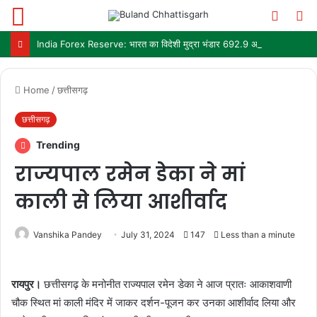
Menu
Switch
S
skin
fo
India Forex Reserve: भारत का विदेशी मुद्रा भंडार 692.9 अरब डॉलर पहुंचा, छह महीने में सबसे बड़ी साप्ताहिक बढ़त
Home
/
छत्तीसगढ़
छत्तीसगढ़
Trending
राज्यपाल रमेन डेका ने मां
काली से लिया आशीर्वाद
Vanshika Pandey
July 31, 2024
147
Less than a minute
रायपुर।
छत्तीसगढ़ के मनोनीत राज्यपाल रमेन डेका ने आज प्रातः आकाशवाणी
चौक स्थित मां काली मंदिर में जाकर दर्शन-पूजन कर उनका आशीर्वाद लिया और