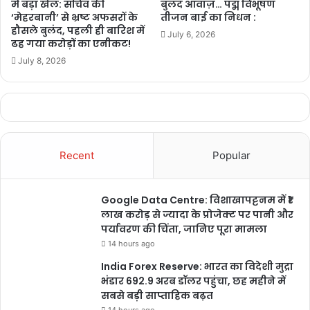
में बड़ा खेल: सचिव की
बुलंद आवाज़… पद्म विभूषण
‘मेहरबानी’ से भ्रष्ट अफसरों के
तीजन बाई का निधन :
हौसले बुलंद, पहली ही बारिश में
July 6, 2026
ढह गया करोड़ों का एनीकट!
July 8, 2026
Recent
Popular
buland chhattisgarh
chhattisgarh
बुलंद छत्तीसगढ़
Google Data Centre: विशाखापट्टनम में ₹1
लाख करोड़ से ज्यादा के प्रोजेक्ट पर पानी और
पर्यावरण की चिंता, जानिए पूरा मामला
14 hours ago
India Forex Reserve: भारत का विदेशी मुद्रा
भंडार 692.9 अरब डॉलर पहुंचा, छह महीने में
सबसे बड़ी साप्ताहिक बढ़त
14 hours ago