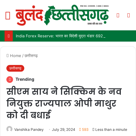
Menu
Switch
S
skin
fo
India Forex Reserve: भारत का विदेशी मुद्रा भंडार 692.9 अरब डॉलर पहुंचा, छह महीने में सबसे बड़ी साप्ताहिक बढ़त
Home
/
छत्तीसगढ़
छत्तीसगढ़
Trending
सीएम साय ने सिक्किम के नव
नियुक्त राज्यपाल ओपी माथुर
को दी बधाई
Vanshika Pandey
July 29, 2024
593
Less than a minute