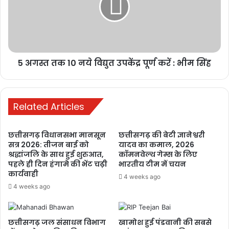
मनेन्द्रगढ़: बीआर
कार्यालय परिसर
में गंदगी का अंबार,
तोड़फोड़ और
अव्यवस्था से
5 अगस्त तक 10 नये विद्युत उपकेंद्र पूर्ण करें : भीम सिंह
कर्मचारियों व
आमजन परेशान
1 week ago
Related Articles
PM ने ‘मन की
छत्तीसगढ़ विधानसभा मानसून
छत्तीसगढ़ की बेटी ज्ञानेश्वरी
बात’ में की कोरबा
सत्र 2026: तीजन बाई को
यादव का कमाल, 2026
के जल संरक्षण
श्रद्धांजलि के साथ हुई शुरुआत,
कॉमनवेल्थ गेम्स के लिए
मॉडल की सराहना,
पहले ही दिन हंगामे की भेंट चढ़ी
भारतीय टीम में चयन
कार्यवाही
ISRO तकनीक से
4 weeks ago
4 weeks ago
बढ़ा भूजल स्तर
2 weeks ago
छत्तीसगढ़ जल संसाधन विभाग
खामोश हुई पंडवानी की सबसे