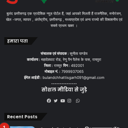
बुलंद छत्तीसगढ़ एक प्रादेशिक न्यूज़ पोर्टल हैं, जहां आपको मिलती हैं राजनैतिक, मनोरंजन,
खेल -जगत, व्यापार , अंर्राष्ट्रीय, छत्तीसगढ़ , मध्याप्रदेश एवं अन्य राज्यो की विश्वशनीय एवं
सबसे प्रथम खबर ।
हमारा पता
संचालक एवं संपादक :
सुनीता पाण्डेय
कार्यालय :
महादेवघाट रोड, रेणु पैन पैलेस के पास, रायपुरा
जिला :
रायपुर
पिन :
492001
मोबाइल नं. :
7999937065
ईमेल आईडी :
bulandchhattisgarh091@gmail.com
---------------
सोशल मीडिया से जुड़े
WhatsApp
Facebook
Twitter
YouTube
Instagram
Recent Posts