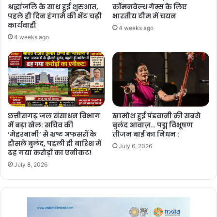
श्रद्धांजलि के साथ हुई शुरुआत,
कॉमनवेल्थ गेम्स के लिए
पहले ही दिन हंगामे की भेंट चढ़ी
भारतीय टीम में चयन
कार्यवाही
4 weeks ago
4 weeks ago
छत्तीसगढ़ जल संसाधन विभाग
खामोश हुई पंडवानी की सबसे
में बड़ा खेल: सचिव की
बुलंद आवाज़… पद्म विभूषण
Vanshika Pandey
‘मेहरबानी’ से भ्रष्ट अफसरों के
तीजन बाई का निधन :
हौसले बुलंद, पहली ही बारिश में
July 6, 2026
ढह गया करोड़ों का एनीकट!
July 8, 2026
chhattisgarh
बुलंद छत्तीसगढ़