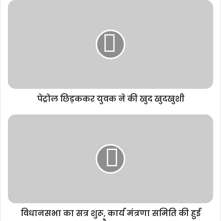
मनेन्द्रगढ़: बीआर कार्यालय परिसर में गंदगी
का अंबार, तोड़फोड़ और अव्यवस्था से
कर्मचारियों व आमजन परेशान
2 weeks ago
PM ने ‘मन की बात’ में की कोरबा के जल
संरक्षण मॉडल की सराहना, ISRO तकनीक से
बढ़ा भूजल स्तर
पेट्रोल छिड़ककर युवक ने की खुद खुदखुशी
2 weeks ago
विधानसभा का सत्र शुरू, कार्य मंत्रणा समिति की हुई