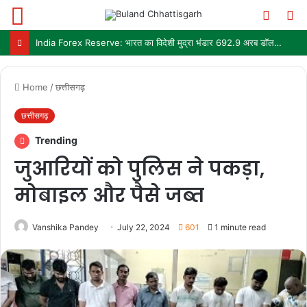
Menu
Switch
S
skin
fo
India Forex Reserve: भारत का विदेशी मुद्रा भंडार 692.9 अरब डॉलर पहुंचा, छह महीने में सबसे बड़ी साप्ताहिक बढ़त
Home
/
छत्तीसगढ़
छत्तीसगढ़
Trending
जुआरियों को पुलिस ने पकड़ा,
मोबाइल और पैसे जब्त
Vanshika Pandey
July 22, 2024
601
1 minute read