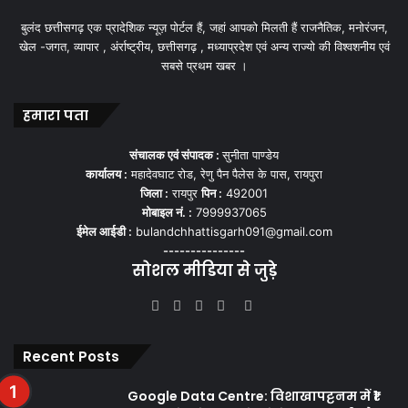
बुलंद छत्तीसगढ़ एक प्रादेशिक न्यूज़ पोर्टल हैं, जहां आपको मिलती हैं राजनैतिक, मनोरंजन,
खेल -जगत, व्यापार , अंर्राष्ट्रीय, छत्तीसगढ़ , मध्याप्रदेश एवं अन्य राज्यो की विश्वशनीय एवं
सबसे प्रथम खबर ।
हमारा पता
संचालक एवं संपादक :
सुनीता पाण्डेय
कार्यालय :
महादेवघाट रोड, रेणु पैन पैलेस के पास, रायपुरा
जिला :
रायपुर
पिन :
492001
मोबाइल नं. :
7999937065
ईमेल आईडी :
bulandchhattisgarh091@gmail.com
---------------
सोशल मीडिया से जुड़े
Facebook
Twitter
YouTube
Instagram
WhatsApp
Recent Posts
Google Data Centre: विशाखापट्टनम में ₹1