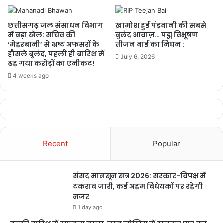
के जल संरक्षण
मॉडल की सराहना,
छत्तीसगढ़ जल संसाधन विभाग
खामोश हुई पंडवानी की सबसे
ISRO तकनीक से
में बड़ा खेल: सचिव की
बुलंद आवाज़… पद्म विभूषण
बढ़ा भूजल स्तर
‘मेहरबानी’ से भ्रष्ट अफसरों के
तीजन बाई का निधन :
हौसले बुलंद, पहली ही बारिश में
1 week ago
July 6, 2026
ढह गया करोड़ों का एनीकट!
4 weeks ago
Recent
Popular
संसद मानसून सत्र 2026: सरकार-विपक्ष में
टकराव जारी, कई अहम विधेयकों पर रहेगी
नजर
chhattisgarh
बुलंद छत्तीसगढ़
1 day ago