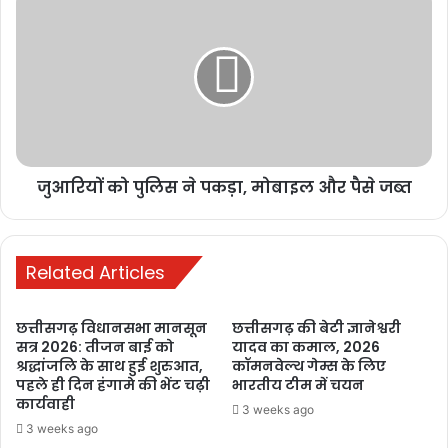
रायपुर में छात्रों का
आंदोलन तेज,
शिक्षा व्यवस्था में
सुधार और मंत्री के
इस्तीफे की मांग
6 days ago
मनेन्द्रगढ़: बीआर
जुआरियों को पुलिस ने पकड़ा, मोबाइल और पैसे जब्त
कार्यालय परिसर
में गंदगी का अंबार,
तोड़फोड़ और
Related Articles
अव्यवस्था से
कर्मचारियों व
छत्तीसगढ़ विधानसभा मानसून
छत्तीसगढ़ की बेटी ज्ञानेश्वरी
आमजन परेशान
सत्र 2026: तीजन बाई को
यादव का कमाल, 2026
1 week ago
श्रद्धांजलि के साथ हुई शुरुआत,
कॉमनवेल्थ गेम्स के लिए
पहले ही दिन हंगामे की भेंट चढ़ी
भारतीय टीम में चयन
PM ने ‘मन की
कार्यवाही
3 weeks ago
बात’ में की कोरबा
3 weeks ago