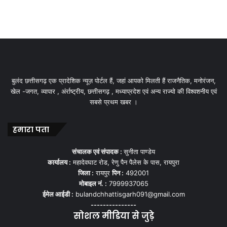
बुलंद छत्तीसगढ़ एक प्रादेशिक न्यूज़ पोर्टल हैं, जहां आपको मिलती हैं राजनैतिक, मनोरंजन,
खेल -जगत, व्यापार , अंर्राष्ट्रीय, छत्तीसगढ़ , मध्याप्रदेश एवं अन्य राज्यो की विश्वशनीय एवं
सबसे प्रथम खबर ।
हमारा पता
संचालक एवं संपादक :
सुनीता पाण्डेय
कार्यालय :
महादेवघाट रोड, रेणु पैन पैलेस के पास, रायपुरा
जिला :
रायपुर
पिन :
492001
मोबाइल नं. :
7999937065
ईमेल आईडी :
bulandchhattisgarh091@gmail.com
---------------
सोशल मीडिया से जुड़े