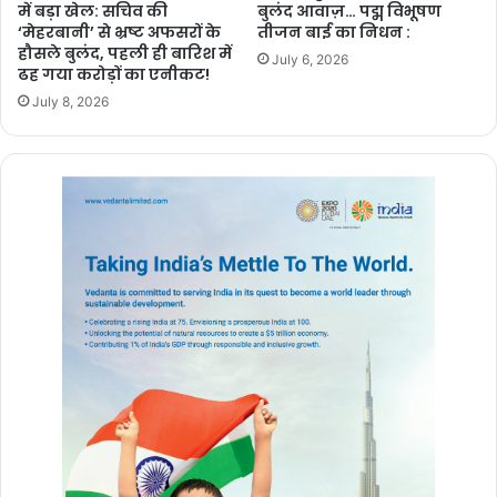
के जल संरक्षण
में बड़ा खेल: सचिव की
बुलंद आवाज़… पद्म विभूषण
‘मेहरबानी’ से भ्रष्ट अफसरों के
तीजन बाई का निधन :
मॉडल की सराहना,
हौसले बुलंद, पहली ही बारिश में
July 6, 2026
ISRO तकनीक से
ढह गया करोड़ों का एनीकट!
बढ़ा भूजल स्तर
July 8, 2026
2 weeks ago
chhattisgarh
बुलंद छत्तीसगढ़