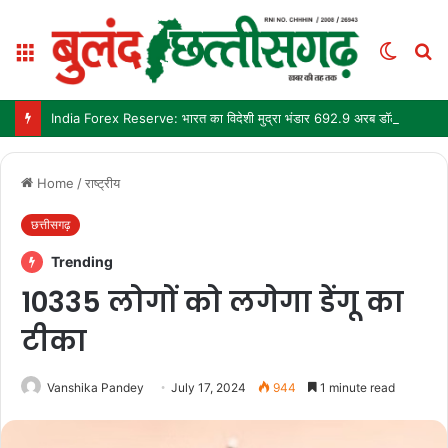
Menu
Switch
S
skin
fo
India Forex Reserve: भारत का विदेशी मुद्रा भंडार 692.9 अरब डॉलर पहुंचा, छह महीने में सबसे बड़ी साप्ताहिक बढ़त
Home
/
राष्ट्रीय
छत्तीसगढ़
Trending
10335 लोगों को लगेगा डेंगू का
टीका
Vanshika Pandey
July 17, 2024
944
1 minute read