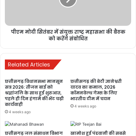
रायपुर में छात्रों का
आंदोलन तेज,
शिक्षा व्यवस्था में
सुधार और मंत्री के
पीएम मोदी सितंबर में संयुक्त राष्ट्र महासभा की बैठक
इस्तीफे की मांग
को करेंगे संबोधित
1 week ago
मनेन्द्रगढ़: बीआर
कार्यालय परिसर
Related Articles
में गंदगी का अंबार,
तोड़फोड़ और
छत्तीसगढ़ विधानसभा मानसून
छत्तीसगढ़ की बेटी ज्ञानेश्वरी
अव्यवस्था से
सत्र 2026: तीजन बाई को
यादव का कमाल, 2026
श्रद्धांजलि के साथ हुई शुरुआत,
कॉमनवेल्थ गेम्स के लिए
कर्मचारियों व
पहले ही दिन हंगामे की भेंट चढ़ी
भारतीय टीम में चयन
आमजन परेशान
कार्यवाही
4 weeks ago
1 week ago
4 weeks ago
PM ने ‘मन की
बात’ में की कोरबा
छत्तीसगढ़ जल संसाधन विभाग
खामोश हुई पंडवानी की सबसे