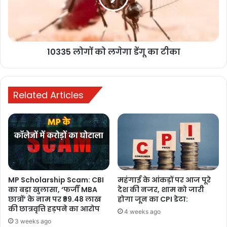
जारी, कई अहम
विधेयकों पर रहेगी
नजर
2 days ago
10335 लोगों को लगेगा डेंगू का टीका
रानी दमयंती की
नगरी दमोह में
असाटी समाज का
Related Articles
11वाँ अखिल
भारतीय प्रतिभा
सम्मान समारोह
संपन्न , भव्य और
गरिमामयी
आयोजन में
MP Scholarship Scam: CBI
महंगाई के आंकड़ों पर आज पूरे
छत्तीसगढ़ समेत
का बड़ा खुलासा, ‘फर्जी MBA
देश की नजर, शाम को जारी
देश के कोने –
छात्रों’ के नाम पर ₹99.48 लाख
होगा जून का CPI डेटा:
की छात्रवृत्ति हड़पने का आरोप
कोने से पहुँचे
4 weeks ago
सामाजिक बन्धु।
3 weeks ago