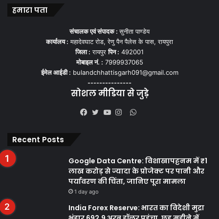
हमारा पता
संचालक एवं संपादक :
सुनीता पाण्डेय
कार्यालय :
महादेवघाट रोड, रेणु पैन पैलेस के पास, रायपुरा
जिला :
रायपुर
पिन :
492001
मोबाइल नं. :
7999937065
ईमेल आईडी :
bulandchhattisgarh091@gmail.com
---------------
सोशल मीडिया से जुड़े
WhatsApp
Facebook
Twitter
YouTube
Instagram
Recent Posts
Google Data Centre: विशाखापट्टनम में ₹1
लाख करोड़ से ज्यादा के प्रोजेक्ट पर पानी और
पर्यावरण की चिंता, जानिए पूरा मामला
1 day ago
India Forex Reserve: भारत का विदेशी मुद्रा
भंडार 692.9 अरब डॉलर पहुंचा, छह महीने में