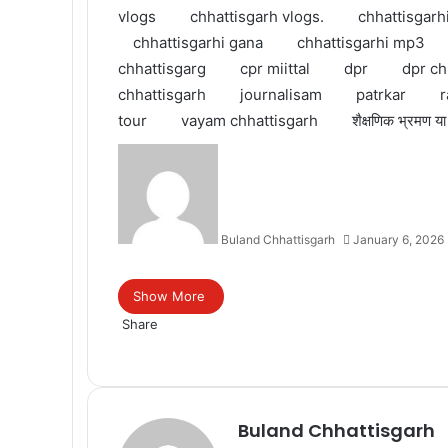
vlogs
chhattisgarh vlogs.
chhattisgarh
chhattisgarhi gana
chhattisgarhi mp3
chhattisgarg
cpr miittal
dpr
dpr ch
chhattisgarh
journalisam
patrkar
r
tour
vayam chhattisgarh
शैक्षणिक भ्रमण य
Buland Chhattisgarh
January 6, 2026
Facebook
Twitter
Messenger
Messenger
WhatsApp
Telegram
Show More
Share
Facebook
Twitter
Messenger
Messenger
WhatsApp
Telegram
Buland Chhattisgarh