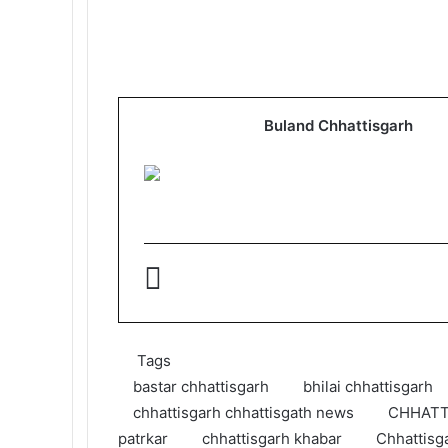
Buland Chhattisgarh
Tags
bastar chhattisgarh
bhilai chhattisgarh
chhattisgarh chhattisgath news
CHHATT
patrkar
chhattisgarh khabar
Chhattisg