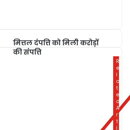
मित्तल दंपत्ति को मिली करोड़ों
की संपत्ति
R
e
l
a
t
e
d
A
r
t
i