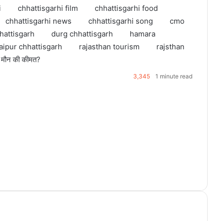
i
chhattisgarhi film
chhattisgarhi food
chhattisgarhi news
chhattisgarhi song
cmo
hattisgarh
durg chhattisgarh
hamara
aipur chhattisgarh
rajasthan tourism
rajsthan
ा मौन की कीमत?
3,345
1 minute read