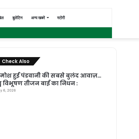
Switch
Search
ेल
बुलेटिन
अन्य खबरे
स्टोरी
Facebook
Twitter
YouTube
Instagram
WhatsApp
Sidebar
skin
for
Check Also
Close
मोश हुई पंडवानी की सबसे बुलंद आवाज़…
्म विभूषण तीजन बाई का निधन :
ly 6, 2026