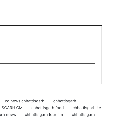
cg news chhattisgarh
chhattisgarh
ISGARH CM
chhattisgarh food
chhattisgarh ke
arh news
chhattisgarh tourism
chhattisgarh