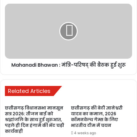
1 week ago
रायपुर में छात्रों का
आंदोलन तेज,
शिक्षा व्यवस्था में
सुधार और मंत्री के
इस्तीफे की मांग
1 week ago
Mahanadi Bhawan : मंत्रि-परिषद् की बैठक हुई शुरू
मनेन्द्रगढ़: बीआर
कार्यालय परिसर
में गंदगी का अंबार,
Related Articles
तोड़फोड़ और
अव्यवस्था से
छत्तीसगढ़ विधानसभा मानसून
छत्तीसगढ़ की बेटी ज्ञानेश्वरी
कर्मचारियों व
सत्र 2026: तीजन बाई को
यादव का कमाल, 2026
आमजन परेशान
श्रद्धांजलि के साथ हुई शुरुआत,
कॉमनवेल्थ गेम्स के लिए
पहले ही दिन हंगामे की भेंट चढ़ी
भारतीय टीम में चयन
2 weeks ago
कार्यवाही
4 weeks ago