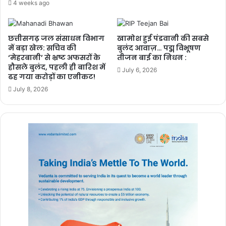
4 weeks ago
PM ने ‘मन की
बात’ में की कोरबा
के जल संरक्षण
छत्तीसगढ़ जल संसाधन विभाग
खामोश हुई पंडवानी की सबसे
मॉडल की सराहना,
में बड़ा खेल: सचिव की
बुलंद आवाज़… पद्म विभूषण
ISRO तकनीक से
‘मेहरबानी’ से भ्रष्ट अफसरों के
तीजन बाई का निधन :
हौसले बुलंद, पहली ही बारिश में
बढ़ा भूजल स्तर
July 6, 2026
ढह गया करोड़ों का एनीकट!
2 weeks ago
July 8, 2026