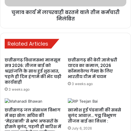
शिक्षा व्यवस्था में
सुधार और मंत्री के
चुनाव कार्य में लापरवाही बरतने वाले तीन कर्मचारी
निलंबित
इस्तीफे की मांग
6 days ago
मनेन्द्रगढ़: बीआर
Related Articles
कार्यालय परिसर
में गंदगी का अंबार,
छत्तीसगढ़ विधानसभा मानसून
छत्तीसगढ़ की बेटी ज्ञानेश्वरी
तोड़फोड़ और
सत्र 2026: तीजन बाई को
यादव का कमाल, 2026
अव्यवस्था से
श्रद्धांजलि के साथ हुई शुरुआत,
कॉमनवेल्थ गेम्स के लिए
पहले ही दिन हंगामे की भेंट चढ़ी
भारतीय टीम में चयन
कर्मचारियों व
कार्यवाही
3 weeks ago
आमजन परेशान
3 weeks ago
1 week ago
PM ने ‘मन की
छत्तीसगढ़ जल संसाधन विभाग
खामोश हुई पंडवानी की सबसे
बात’ में की कोरबा
में बड़ा खेल: सचिव की
बुलंद आवाज़… पद्म विभूषण
के जल संरक्षण
‘मेहरबानी’ से भ्रष्ट अफसरों के
तीजन बाई का निधन :
हौसले बुलंद, पहली ही बारिश में
मॉडल की सराहना,
July 6, 2026