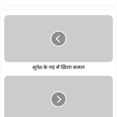
Vanshika Pandey
Related Articles
भूपेश के गढ़ में खिला कमल
कर्ज चुकता, फिर भी कब्जे की कार्रवाई!
मृतक ऋणकर्ता के परिवार की प्रताड़ना
का मामला सुप्रीम कोर्ट और PMO तक
पहुंचा
5 days ago
रायपुर में छात्रों का
आंदोलन तेज,