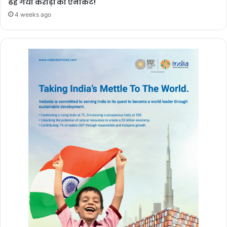
ढह गया करोड़ों का एनीकट!
ISRO तकनीक से
4 weeks ago
बढ़ा भूजल स्तर
1 week ago
chhattisgarh
बुलंद छत्तीसगढ़