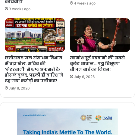
कार्यवाही
4 weeks ago
3 weeks ago
छत्तीसगढ़ में बीते कुछ महीनों से व्यापारियों, उद्योगपतियों और सेवाप्रदाता कंपनियों
पर इनकम टैक्स और प्रवर्तन निदेशालय (ईडी) की कार्रवाई तेज हो गई है। हालिया
छापेमारी को भी इसी कड़ी से जोड़ा जा रहा है।
छत्तीसगढ़ जल संसाधन विभाग
खामोश हुई पंडवानी की सबसे
में बड़ा खेल: सचिव की
बुलंद आवाज़… पद्म विभूषण
‘मेहरबानी’ से भ्रष्ट अफसरों के
तीजन बाई का निधन :
हौसले बुलंद, पहली ही बारिश में
July 6, 2026
ढह गया करोड़ों का एनीकट!
July 8, 2026
इस मामले में आगे की जानकारी के लिए इनकम टैक्स विभाग की आधिकारिक पुष्टि
का इंतजार किया जा रहा है।