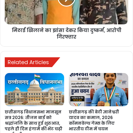
1 week ago
PM ने ‘मन की बात’ में की कोरबा के जल
संरक्षण मॉडल की सराहना, ISRO तकनीक से
मिठाई खिलाने का झांसा देकर किया दुष्कर्म, आरोपी
बढ़ा भूजल स्तर
गिरफ्तार
1 week ago
Related Articles
छत्तीसगढ़ विधानसभा मानसून
छत्तीसगढ़ की बेटी ज्ञानेश्वरी
सत्र 2026: तीजन बाई को
यादव का कमाल, 2026
श्रद्धांजलि के साथ हुई शुरुआत,
कॉमनवेल्थ गेम्स के लिए
पहले ही दिन हंगामे की भेंट चढ़ी
भारतीय टीम में चयन