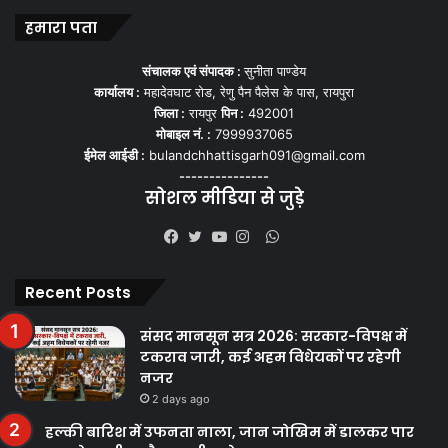
हमारा पता
संचालक एवं संपादक :
सुनीता पाण्डेय
कार्यालय :
महादेवघाट रोड, रेणु पैन पैलेस के पास, रायपुरा
जिला :
रायपुर
पिन :
492001
मोबाइल नं. :
7999937065
ईमेल आईडी :
bulandchhattisgarh091@gmail.com
---------------
सोशल मीडिया से जुड़े
WhatsApp
Facebook
Twitter
YouTube
Instagram
Recent Posts
संसद मानसून सत्र 2026: सरकार-विपक्ष में
टकराव जारी, कई अहम विधेयकों पर रहेगी
नजर
2 days ago
हल्की बारिश में उफनता नाला, जान जोखिम में डालकर पार