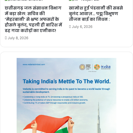
छत्तीसगढ़ जल संसाधन विभाग
खामोश हुई पंडवानी की सबसे
में बड़ा खेल: सचिव की
बुलंद आवाज़… पद्म विभूषण
‘मेहरबानी’ से भ्रष्ट अफसरों के
तीजन बाई का निधन :
हौसले बुलंद, पहली ही बारिश में
July 6, 2026
ढह गया करोड़ों का एनीकट!
July 8, 2026
उन्होंने बताया कि संकुल समन्वयकों के निरीक्षण के लिए एक प्रपत्र तैयार किया जा
रहा है जिसमें उनके निरीक्षण की जानकारी के आधार पर टी एल मीटिंग में समीक्षा
की जाएगी। बैठक में जिला शिक्षा अधिकारी जीआर मंडावी, एडीपीओ नारायण वर्मा,
एपीसी आशीष राम, एपीसी सीताराम राणा,बीईओ एसआर देवांगन, पी श्रीनिवास राव,
एबीईओ चंद्रशेखर सोरी, प्रफुल्ल डेनियल, परीक्षा प्रभारी लिपिक कौशल नाग एवं
जिले के हाई स्कूल, हायर सेकेंडरी स्कूलों के समस्त प्रिंसिपल उपस्थित थे।