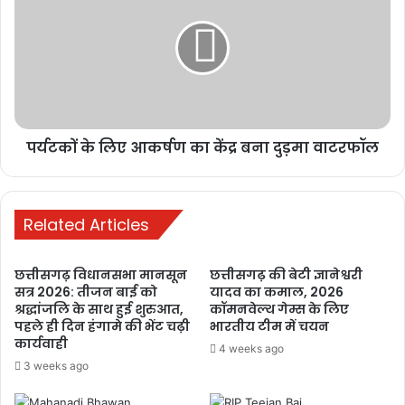
रायपुर में छात्रों का आंदोलन तेज, शिक्षा व्यवस्था
में सुधार और मंत्री के इस्तीफे की मांग
1 week ago
मनेन्द्रगढ़: बीआर कार्यालय परिसर में गंदगी
का अंबार, तोड़फोड़ और अव्यवस्था से
कर्मचारियों व आमजन परेशान
पर्यटकों के लिए आकर्षण का केंद्र बना दुड़मा वाटरफॉल
1 week ago
PM ने ‘मन की बात’ में की कोरबा के जल
संरक्षण मॉडल की सराहना, ISRO तकनीक से
Related Articles
बढ़ा भूजल स्तर
2 weeks ago
छत्तीसगढ़ विधानसभा मानसून
छत्तीसगढ़ की बेटी ज्ञानेश्वरी
सत्र 2026: तीजन बाई को
यादव का कमाल, 2026
श्रद्धांजलि के साथ हुई शुरुआत,
कॉमनवेल्थ गेम्स के लिए
पहले ही दिन हंगामे की भेंट चढ़ी
भारतीय टीम में चयन
कार्यवाही
4 weeks ago
3 weeks ago