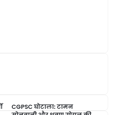
ं
CGPSC घोटाला: टामन
सोनवानी और श्रवण गोयल की