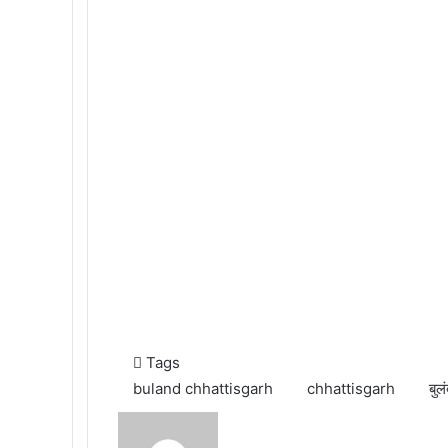
Tags
buland chhattisgarh
chhattisgarh
बुल