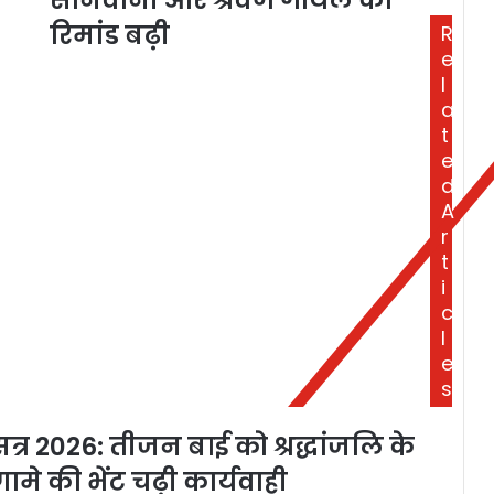
रिमांड बढ़ी
R
e
l
a
t
e
d
A
r
t
i
c
l
e
s
र 2026: तीजन बाई को श्रद्धांजलि के
ामे की भेंट चढ़ी कार्यवाही