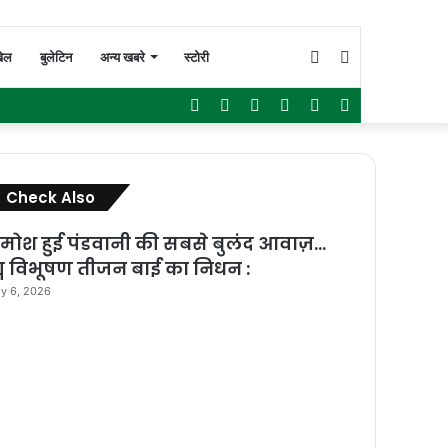
Switch
Search
ेल
बुलेटिन
अन्य खबरे
स्टोरी
Facebook
Twitter
YouTube
Instagram
WhatsApp
Sidebar
skin
for
Close
Check Also
मोश हुई पंडवानी की सबसे बुलंद आवाज़…
्म विभूषण तीजन बाई का निधन :
ly 6, 2026