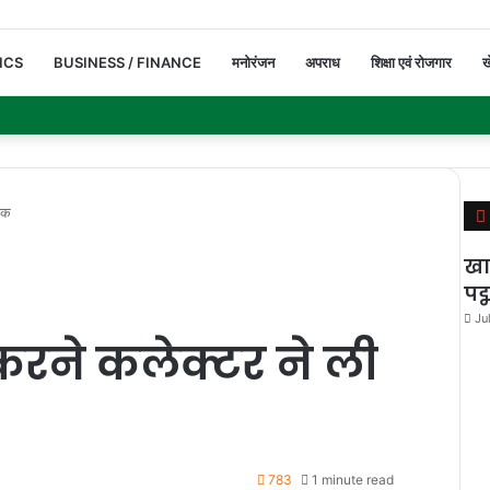
ICS
BUSINESS / FINANCE
मनोरंजन
अपराध
शिक्षा एवं रोजगार
ख
ैठक
खा
पद
Ju
 करने कलेक्टर ने ली
783
1 minute read