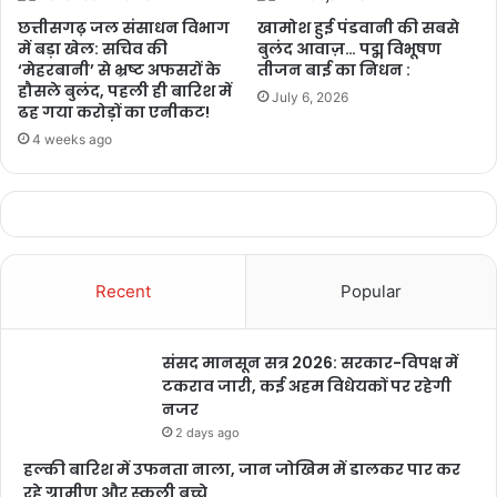
संरक्षण मॉडल की सराहना, ISRO तकनीक से
छत्तीसगढ़ जल संसाधन विभाग
खामोश हुई पंडवानी की सबसे
बढ़ा भूजल स्तर
में बड़ा खेल: सचिव की
बुलंद आवाज़… पद्म विभूषण
1 week ago
‘मेहरबानी’ से भ्रष्ट अफसरों के
तीजन बाई का निधन :
हौसले बुलंद, पहली ही बारिश में
July 6, 2026
ढह गया करोड़ों का एनीकट!
4 weeks ago
Recent
Popular
संसद मानसून सत्र 2026: सरकार-विपक्ष में
टकराव जारी, कई अहम विधेयकों पर रहेगी
नजर
2 days ago
हल्की बारिश में उफनता नाला, जान जोखिम में डालकर पार कर
रहे ग्रामीण और स्कूली बच्चे