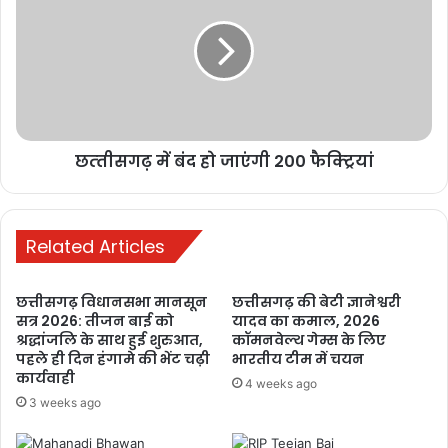
रात्रि आठ बजे तक संचालित की जा रही हैं।
Related Articles
कर्ज चुकता, फिर भी कब्जे की कार्रवाई! मृतक ऋणकर्ता के परिवार
की प्रताड़ना का मामला सुप्रीम कोर्ट और PMO तक पहुंचा
छत्‍तीसगढ़ में बंद हो जाएंगी 200 फैक्ट्रियां
6 days ago
रायपुर में छात्रों का आंदोलन तेज, शिक्षा व्यवस्था
में सुधार और मंत्री के इस्तीफे की मांग
Related Articles
7 days ago
छत्तीसगढ़ विधानसभा मानसून
छत्तीसगढ़ की बेटी ज्ञानेश्वरी
मनेन्द्रगढ़: बीआर कार्यालय परिसर में गंदगी
सत्र 2026: तीजन बाई को
यादव का कमाल, 2026
का अंबार, तोड़फोड़ और अव्यवस्था से
श्रद्धांजलि के साथ हुई शुरुआत,
कॉमनवेल्थ गेम्स के लिए
कर्मचारियों व आमजन परेशान
पहले ही दिन हंगामे की भेंट चढ़ी
भारतीय टीम में चयन
कार्यवाही
1 week ago
4 weeks ago
3 weeks ago
PM ने ‘मन की बात’ में की कोरबा के जल