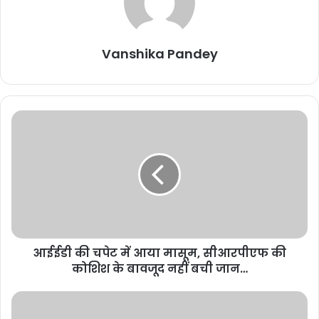
Vanshika Pandey
राज्य शहरी विकास अभिकरण (सूडा) के मुख्य कार्यपालन अधिकारी शशांक पाण्डेय
ने बताया कि आमजनों तक शासकीय सेवाओं का लाभ आसानी से पहुंचाने के लिए
राज्य में ’’मोर संगवारी’’ योजना संचालित की जा रही है। इसमें 27 तरह की सेवाएं
नागरिकों को बिना किसी व्यवधान और कार्यालय जाए बिना उपलब्ध कराई जा रही
है। सरकारी दस्तावेज बनवाने की यह घर पहुंच सेवा वर्तमान में प्रदेश के सभी 14
नगर निगमों, 44 नगर पालिकाओं तथा दो नगर पंचायतों अंबागढ़ चौकी और गौरेला
आईईडी की चपेट में आया मासूम, सीआरपीएफ की
में संचालित की जा रही है। ’’मोर संगवारी’’ के अंतर्गत विभिन्न विभागों की 27
कोशिश के बावजूद नहीं बची जान…
प्रकार की शासकीय सेवाएं जैसे राशन कार्ड, आय प्रमाण पत्र, निवास प्रमाण
पत्र, जाति प्रमाण पत्र, आधार कार्ड, पैन कार्ड इत्यादि सेवाओं के लिए टोल-फ्री
नंबर 14545 जारी किया गया है। ये सेवाएं सभी कार्य दिवसों में प्रातः आठ बजे से