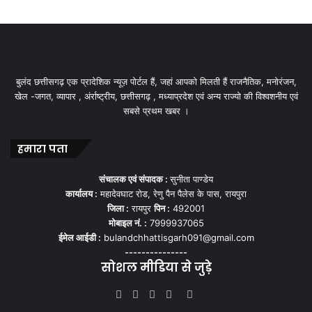
बुलंद छत्तीसगढ़ एक प्रादेशिक न्यूज़ पोर्टल हैं, जहां आपको मिलती हैं राजनैतिक, मनोरंजन,
खेल -जगत, व्यापार , अंर्राष्ट्रीय, छत्तीसगढ़ , मध्याप्रदेश एवं अन्य राज्यो की विश्वशनीय एवं
सबसे प्रथम खबर ।
हमारा पता
संचालक एवं संपादक :
सुनीता पाण्डेय
कार्यालय :
महादेवघाट रोड, रेणु पैन पैलेस के पास, रायपुरा
जिला :
रायपुर
पिन :
492001
मोबाइल नं. :
7999937065
ईमेल आईडी :
bulandchhattisgarh091@gmail.com
---------------
सोशल मीडिया से जुड़े
Facebook
Twitter
YouTube
Instagram
WhatsApp