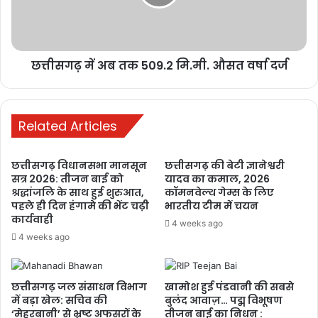
रायपुर में छात्रों का आंदोलन तेज, शिक्षा व्यवस्था
में सुधार और मंत्री के इस्तीफे की मांग
छत्तीसगढ़ में अब तक 509.2 मि.मी. औसत वर्षा दर्ज
1 week ago
मनेन्द्रगढ़: बीआर कार्यालय परिसर में गंदगी
का अंबार, तोड़फोड़ और अव्यवस्था से
Related Articles
कर्मचारियों व आमजन परेशान
2 weeks ago
छत्तीसगढ़ विधानसभा मानसून
छत्तीसगढ़ की बेटी ज्ञानेश्वरी
सत्र 2026: तीजन बाई को
यादव का कमाल, 2026
PM ने ‘मन की बात’ में की कोरबा के जल
श्रद्धांजलि के साथ हुई शुरुआत,
कॉमनवेल्थ गेम्स के लिए
संरक्षण मॉडल की सराहना, ISRO तकनीक से
पहले ही दिन हंगामे की भेंट चढ़ी
भारतीय टीम में चयन
बढ़ा भूजल स्तर
कार्यवाही
4 weeks ago
2 weeks ago
4 weeks ago
छत्तीसगढ़ जल संसाधन विभाग
खामोश हुई पंडवानी की सबसे
में बड़ा खेल: सचिव की
बुलंद आवाज़… पद्म विभूषण
‘मेहरबानी’ से भ्रष्ट अफसरों के
तीजन बाई का निधन :