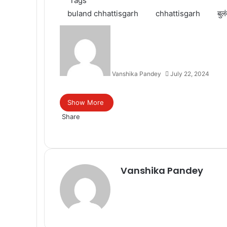
Tags
buland chhattisgarh
chhattisgarh
बुल
Vanshika Pandey
July 22, 2024
Facebook
Twitter
Messenger
Messenger
WhatsApp
Telegram
Show More
Share
Facebook
Twitter
Messenger
Messenger
WhatsApp
Telegram
Vanshika Pandey