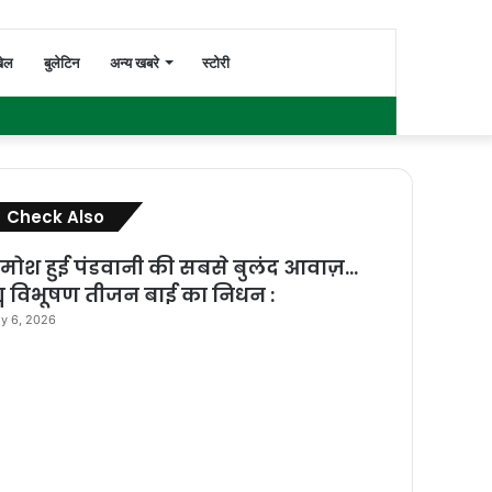
Switch
Search
ेल
बुलेटिन
अन्य खबरे
स्टोरी
Facebook
Twitter
YouTube
Instagram
WhatsApp
Sidebar
skin
for
Check Also
Close
मोश हुई पंडवानी की सबसे बुलंद आवाज़…
्म विभूषण तीजन बाई का निधन :
ly 6, 2026