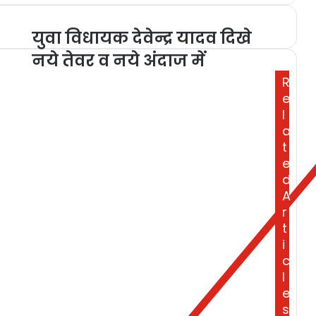
युवा विधायक देवेन्द्र यादव दिखे
नये तेवर व नये अंदाज में
R
e
l
a
t
e
d
A
r
t
i
c
l
e
s