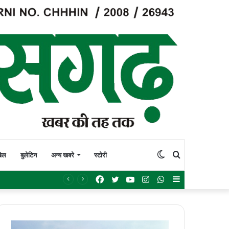
Switch
Search
ेल
बुलेटिन
अन्य खबरे
स्टोरी
Facebook
Twitter
YouTube
Instagram
WhatsApp
Sidebar
 पहल
skin
for