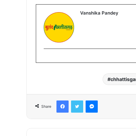
Vanshika Pandey
chhattisga
Facebook
Twitter
Messenger
Share