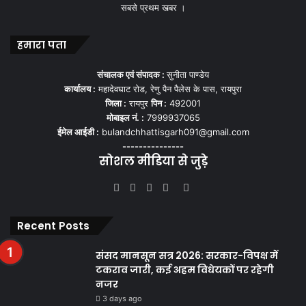
सबसे प्रथम खबर ।
हमारा पता
संचालक एवं संपादक :
सुनीता पाण्डेय
कार्यालय :
महादेवघाट रोड, रेणु पैन पैलेस के पास, रायपुरा
जिला :
रायपुर
पिन :
492001
मोबाइल नं. :
7999937065
ईमेल आईडी :
bulandchhattisgarh091@gmail.com
---------------
सोशल मीडिया से जुड़े
Facebook
Twitter
YouTube
Instagram
WhatsApp
Recent Posts
संसद मानसून सत्र 2026: सरकार-विपक्ष में
टकराव जारी, कई अहम विधेयकों पर रहेगी
नजर
3 days ago