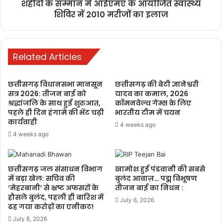
शहीदों के सम्मान में आईएमए के आयोजित स्वास्थ्य
1 week ago
शिविर में 2010 मरीजों का इलाज
PM ने ‘मन की बात’ में की कोरबा के जल
संरक्षण मॉडल की सराहना, ISRO तकनीक से
Related Articles
बढ़ा भूजल स्तर
2 weeks ago
छत्तीसगढ़ विधानसभा मानसून
छत्तीसगढ़ की बेटी ज्ञानेश्वरी
सत्र 2026: तीजन बाई को
यादव का कमाल, 2026
श्रद्धांजलि के साथ हुई शुरुआत,
कॉमनवेल्थ गेम्स के लिए
पहले ही दिन हंगामे की भेंट चढ़ी
भारतीय टीम में चयन
कार्यवाही
4 weeks ago
4 weeks ago
छत्तीसगढ़ जल संसाधन विभाग
खामोश हुई पंडवानी की सबसे
में बड़ा खेल: सचिव की
बुलंद आवाज़… पद्म विभूषण
‘मेहरबानी’ से भ्रष्ट अफसरों के
तीजन बाई का निधन :
हौसले बुलंद, पहली ही बारिश में
July 6, 2026
ढह गया करोड़ों का एनीकट!
July 8, 2026