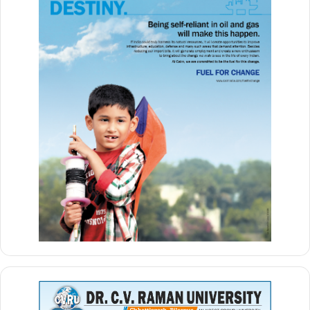
Vanshika Pandey
chhattisgarh
बुलंद छत्तीसगढ़