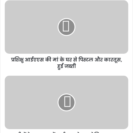
शहर में ऐसी स्थिति देखी गई है। शहर से बाहर निकलने वाले प्राकृतिक प्रवाह के
रास्ते हुए निर्माण सबसे बड़े कारण रहे। परिणाम यह रहा कि शहर के पानी की
निकासी के लिए तीस बड़े नाले का निर्माण किया गया है, वे भी पानी को शहर से बाहर
निकालने जूझते रहे।
Related Articles
कर्ज चुकता, फिर भी कब्जे की कार्रवाई! मृतक ऋणकर्ता के परिवार
प्रशिक्षु आईएएस की मां के घर से पिस्टल और कारतूस,
हुई जब्ती
की प्रताड़ना का मामला सुप्रीम कोर्ट और PMO तक पहुंचा
1 week ago
रायपुर में छात्रों का आंदोलन तेज, शिक्षा व्यवस्था
में सुधार और मंत्री के इस्तीफे की मांग
1 week ago
मनेन्द्रगढ़: बीआर कार्यालय परिसर में गंदगी
का अंबार, तोड़फोड़ और अव्यवस्था से
कर्मचारियों व आमजन परेशान