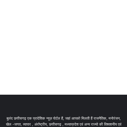
बुलंद छत्तीसगढ़ एक प्रादेशिक न्यूज़ पोर्टल हैं, जहां आपको मिलती हैं राजनैतिक, मनोरंजन,
खेल -जगत, व्यापार , अंर्राष्ट्रीय, छत्तीसगढ़ , मध्याप्रदेश एवं अन्य राज्यो की विश्वशनीय एवं