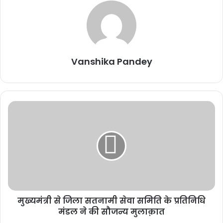
Vanshika Pandey
ज्यादातर अस्पतालों में जनरल वार्ड के मरीजों को आईसीयू में दाखिला बताकर कार्ड
का पैकेज ब्लॉक किया गया था। इसके अलावा राज्य के 17 अस्पतालों को इसी तरह
की गड़बड़ी के आरोप में नोटिस जारी कर स्पष्टीकरण मांगा गया है। उन्हें चेतावनी
दी गई है कि जवाब संतोषजनक नहीं होने पर उनके खिलाफ कार्रवाई की जाएगी।
राज्य में पांच सौ से अधिक छोटे-बड़े निजी अस्पताल इस योजना के तहत पंजीकृत
हैं। हितग्राहियों को उनके राशनकार्ड के आधार पर पचास हजार से पांच लाख रुपए
तक उपचार की सुविधा दी जा रही है। राज्य में 2.10 करोड़ लोग आयुष्मान कार्ड
मुख्यमंत्री से जिला सतनामी सेवा समिति के प्रतिनिधि
बनवाकर योजना के हितग्राही बन चुके हैं।
मंडल ने की सौजन्य मुलाक़ात