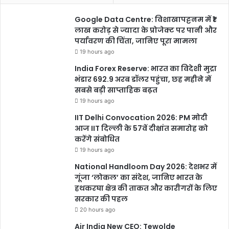
अंकुर हॉस्पिटल खरोरा हाईस्कूल के पास 1 लाख 40 हजार
Google Data Centre: विशाखापट्टनम में ₹1
लाख करोड़ से ज्यादा के प्रोजेक्ट पर पानी और
पर्यावरण की चिंता, जानिए पूरा मामला
19 hours ago
Vanshika Pandey
India Forex Reserve: भारत का विदेशी मुद्रा
भंडार 692.9 अरब डॉलर पहुंचा, छह महीने में
सबसे बड़ी साप्ताहिक बढ़त
19 hours ago
IIT Delhi Convocation 2026: PM मोदी
आज IIT दिल्ली के 57वें दीक्षांत समारोह को
करेंगे संबोधित
chhattisgarh
बुलंद छत्तीसगढ़
19 hours ago
National Handloom Day 2026: देशभर में
गूंजा ‘लोकल’ का संदेश, जानिए भारत के
हथकरघा क्षेत्र की ताकत और कारीगरों के लिए
सरकार की पहल
20 hours ago
Air India New CEO: Tewolde