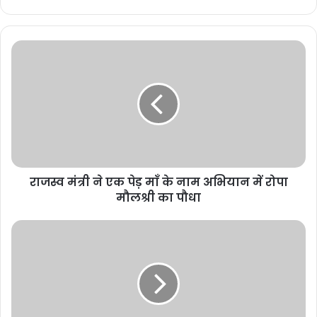
अतिथि मधु अरोड़ा अध्यक्ष महिला विंग छत्तीसगढ़ चेम्बर ऑफ कामर्स ने कहा चेम्बर
हमेशा इस संस्थान व बच्चों के साथ खड़ा है जो भी जरूरत है उसे चेम्बर महिला विंग
पूरा करेगी। कार्यक्रम की अध्यक्षता करते हुए नगर निगम के सभापति व पूर्व महापौर
प्रमोद दुबे ने कहा कि कि मूक-बधिर बच्चों का यह स्कूल वास्तव में शांति व सुकून
का स्थान है। ये बच्चे भले ही बोल व सुन नहीं सकते लेकिन इनका दिमाग काफी
तेज है। इनमें टैलेंट कूट-कूट कर भरा है। सबक को जल्दी सीख जाते हैं। स्कूल
व हॉस्टल में इनके पौष्टिक व सुस्वादु भोजन तथा सेहत का विशेष खयाल रखा जाता
है। कार्यक्रम में स्वागत भाषण प्राचार्य कमलेश शुक्ला ने दिया। स्कूल के निदेशक
राजस्व मंत्री ने एक पेड़ माँ के नाम अभियान में रोपा
डॉ. राकेश पाण्डेय ने बच्चों के उपचार व स्कूल की गतिविधियों की जानकारी दी।
मौलश्री का पौधा
इससे पूर्व बच्चों को विशेष उपहार तथा जूते देकर मिठाई खिलाई गई। आभार
प्रदर्शन संस्था के अध्यक्ष प्रकाश शर्मा ने किया।
Related Articles
कर्ज चुकता, फिर भी कब्जे की कार्रवाई! मृतक ऋणकर्ता के परिवार
की प्रताड़ना का मामला सुप्रीम कोर्ट और PMO तक पहुंचा