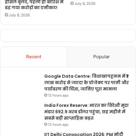
हौसले बुलंद, पहली ही बारिश में
July 6, 2026
ढह गया करोड़ों का एनीकट!
July 8, 2026
Recent
Popular
Google Data Centre: विशाखापट्टनम में ₹1
लाख करोड़ से ज्यादा के प्रोजेक्ट पर पानी और
पर्यावरण की चिंता, जानिए पूरा मामला
12 hours ago
ज्ञात हो कि इस स्कूल में मूक बधिर बच्चों को साइन लेंग्वेज में शिक्षा दी जाती है। यहां
India Forex Reserve: भारत का विदेशी मुद्रा
बच्चों से किसी प्रकार शुल्क नहीं लिया जाता है। हॉस्टल की भी व्यवस्था है। बच्चों
भंडार 692.9 अरब डॉलर पहुंचा, छह महीने में
को भोजन, गणेवश, पुस्तक-किताब आदि मुफ्त में दिए जाते हैं।
सबसे बड़ी साप्ताहिक बढ़त
12 hours ago
IIT Delhi Convocation 2026: PM मोदी