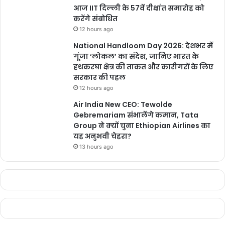
आज IIT दिल्ली के 57वें दीक्षांत समारोह को
करेंगे संबोधित
12 hours ago
इस अवसर पर संस्था के उपाध्यक्ष धनंजय त्रिपाठी, मृत्युंजय शुक्ला, दिनेश शुक्ला
National Handloom Day 2026: देशभर में
गूंजा ‘लोकल’ का संदेश, जानिए भारत के
सहित चेम्बर महिला विंग की इला गुप्ता, आभा मिश्रा, रंजना अग्रवाल, रश्मि, अलका
हथकरघा क्षेत्र की ताकत और कारीगरों के लिए
बोरकर, आद्या राठौड़, वैशाली राठोर, निकिता राठोर, सोमा घोष, नीलिमा दिवाकीर्ति,
सरकार की पहल
काजल लालवानी मौजूद थीं। कार्यक्रम का संचालन कोआर्डिनेटर सीमा छाबड़ा ने
12 hours ago
किया।
Air India New CEO: Tewolde
Gebremariam संभालेंगे कमान, Tata
Group ने क्यों चुना Ethiopian Airlines का
यह अनुभवी चेहरा?
13 hours ago
Vanshika Pandey