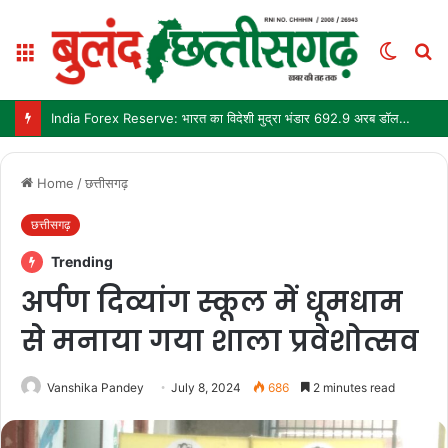
Menu
Switch
S
skin
fo
India Forex Reserve: भारत का विदेशी मुद्रा भंडार 692.9 अरब डॉलर पहुंचा, छह महीने में सबसे बड़ी साप्ताहिक बढ़त
Home
/
छत्तीसगढ़
छत्तीसगढ़
Trending
अर्पण दिव्यांग स्कूल में धूमधाम
से मनाया गया शाला प्रवेशोत्सव
Vanshika Pandey
July 8, 2024
686
2 minutes read