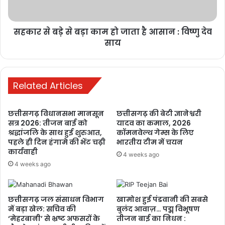
1 week ago
रायपुर में छात्रों का आंदोलन तेज, शिक्षा व्यवस्था
सहकार से बड़े से बड़ा काम हो जाता है आसान : विष्णु देव
साय
में सुधार और मंत्री के इस्तीफे की मांग
1 week ago
मनेन्द्रगढ़: बीआर कार्यालय परिसर में गंदगी
Related Articles
का अंबार, तोड़फोड़ और अव्यवस्था से
कर्मचारियों व आमजन परेशान
छत्तीसगढ़ विधानसभा मानसून
छत्तीसगढ़ की बेटी ज्ञानेश्वरी
1 week ago
सत्र 2026: तीजन बाई को
यादव का कमाल, 2026
श्रद्धांजलि के साथ हुई शुरुआत,
कॉमनवेल्थ गेम्स के लिए
PM ने ‘मन की बात’ में की कोरबा के जल
पहले ही दिन हंगामे की भेंट चढ़ी
भारतीय टीम में चयन
कार्यवाही
संरक्षण मॉडल की सराहना, ISRO तकनीक से
4 weeks ago
4 weeks ago
बढ़ा भूजल स्तर
2 weeks ago
छत्तीसगढ़ जल संसाधन विभाग
खामोश हुई पंडवानी की सबसे
में बड़ा खेल: सचिव की
बुलंद आवाज़… पद्म विभूषण
‘मेहरबानी’ से भ्रष्ट अफसरों के
तीजन बाई का निधन :