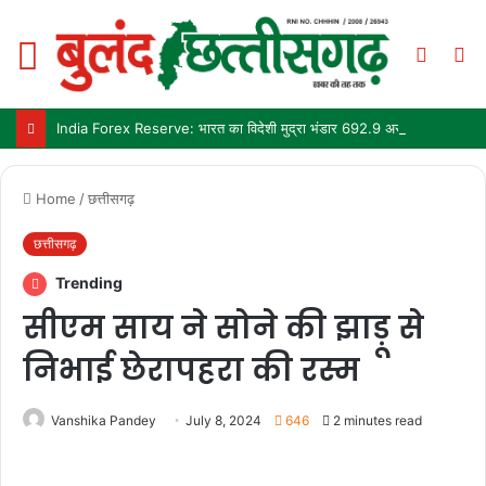
Menu
Switch
S
skin
fo
India Forex Reserve: भारत का विदेशी मुद्रा भंडार 692.9 अरब डॉलर पहुंचा, छह महीने में सबसे बड़ी साप्ताहिक बढ़त
Home
/
छत्तीसगढ़
छत्तीसगढ़
Trending
सीएम साय ने सोने की झाड़ू से
निभाई छेरापहरा की रस्म
Vanshika Pandey
July 8, 2024
646
2 minutes read