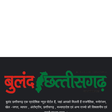
बुलंद छत्तीसगढ़ एक प्रादेशिक न्यूज़ पोर्टल हैं, जहां आपको मिलती हैं राजनैतिक, मनोरंजन,
खेल -जगत, व्यापार , अंर्राष्ट्रीय, छत्तीसगढ़ , मध्याप्रदेश एवं अन्य राज्यो की विश्वशनीय एवं