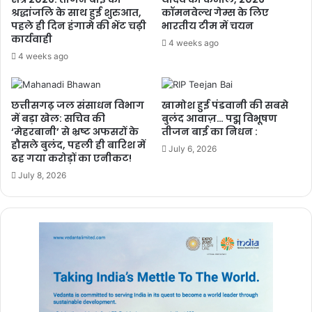
श्रद्धांजलि के साथ हुई शुरुआत,
कॉमनवेल्थ गेम्स के लिए
पहले ही दिन हंगामे की भेंट चढ़ी
भारतीय टीम में चयन
कार्यवाही
4 weeks ago
4 weeks ago
छत्तीसगढ़ जल संसाधन विभाग
खामोश हुई पंडवानी की सबसे
में बड़ा खेल: सचिव की
बुलंद आवाज़… पद्म विभूषण
‘मेहरबानी’ से भ्रष्ट अफसरों के
तीजन बाई का निधन :
हौसले बुलंद, पहली ही बारिश में
July 6, 2026
ढह गया करोड़ों का एनीकट!
July 8, 2026
उन्होंने कहा कि भगवान जगन्नाथ किसानों के रक्षक हैं। उन्हीं की कृपा से बारिश
होती है। उन्हीं की कृपा से धान की बालियों में दूध भरता है। और उन्हीं की कृपा से
किसानों के घर समृद्धि आती है। मैं भगवान जगन्नाथ से प्रार्थना करता हूं कि इस
साल भी छत्तीसगढ़ में भरपूर फसल हो। उन्होंने कहा कि भगवान जगन्नाथ, बलभद्र