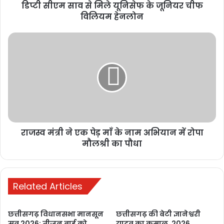
की प्रताड़ना का मामला सुप्रीम कोर्ट और PMO तक पहुंचा
डिप्टी सीएम साव से मिले यूनिसेफ के जूनियर चीफ
विलियम हेनलोन
1 week ago
रायपुर में छात्रों का आंदोलन तेज, शिक्षा व्यवस्था
में सुधार और मंत्री के इस्तीफे की मांग
1 week ago
मनेन्द्रगढ़: बीआर कार्यालय परिसर में गंदगी
का अंबार, तोड़फोड़ और अव्यवस्था से
कर्मचारियों व आमजन परेशान
2 weeks ago
राजस्व मंत्री ने एक पेड़ माँ के नाम अभियान में रोपा
मौलश्री का पौधा
PM ने ‘मन की बात’ में की कोरबा के जल
संरक्षण मॉडल की सराहना, ISRO तकनीक से
बढ़ा भूजल स्तर
Related Articles
2 weeks ago
छत्तीसगढ़ विधानसभा मानसून
छत्तीसगढ़ की बेटी ज्ञानेश्वरी
सत्र 2026: तीजन बाई को
यादव का कमाल, 2026