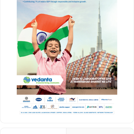
Vanshika Pandey
chhattisgarh
बुलंद छत्तीसगढ़