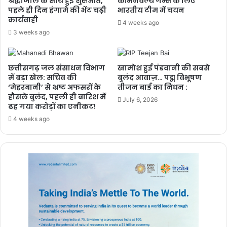
श्रद्धांजलि के साथ हुई शुरुआत,
कॉमनवेल्थ गेम्स के लिए
पहले ही दिन हंगामे की भेंट चढ़ी
भारतीय टीम में चयन
कार्यवाही
4 weeks ago
3 weeks ago
छत्तीसगढ़ जल संसाधन विभाग
खामोश हुई पंडवानी की सबसे
में बड़ा खेल: सचिव की
बुलंद आवाज़… पद्म विभूषण
‘मेहरबानी’ से भ्रष्ट अफसरों के
तीजन बाई का निधन :
हौसले बुलंद, पहली ही बारिश में
July 6, 2026
ढह गया करोड़ों का एनीकट!
4 weeks ago