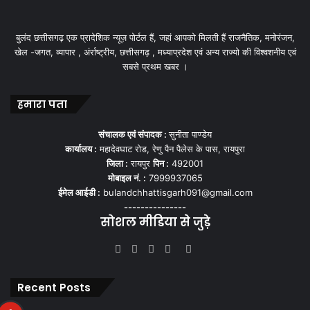
बुलंद छत्तीसगढ़ एक प्रादेशिक न्यूज़ पोर्टल हैं, जहां आपको मिलती हैं राजनैतिक, मनोरंजन,
खेल -जगत, व्यापार , अंर्राष्ट्रीय, छत्तीसगढ़ , मध्याप्रदेश एवं अन्य राज्यो की विश्वशनीय एवं
सबसे प्रथम खबर ।
हमारा पता
संचालक एवं संपादक :
सुनीता पाण्डेय
कार्यालय :
महादेवघाट रोड, रेणु पैन पैलेस के पास, रायपुरा
जिला :
रायपुर
पिन :
492001
मोबाइल नं. :
7999937065
ईमेल आईडी :
bulandchhattisgarh091@gmail.com
---------------
सोशल मीडिया से जुड़े
Facebook
Twitter
YouTube
Instagram
WhatsApp
Recent Posts