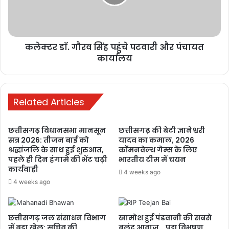
1 week ago
रायपुर में छात्रों का आंदोलन तेज, शिक्षा व्यवस्था
में सुधार और मंत्री के इस्तीफे की मांग
कलेक्टर डाॅ. गौरव सिंह पहुंचे पटवारी और पंचायत
कार्यालय
1 week ago
मनेन्द्रगढ़: बीआर कार्यालय परिसर में गंदगी
का अंबार, तोड़फोड़ और अव्यवस्था से
Related Articles
कर्मचारियों व आमजन परेशान
1 week ago
छत्तीसगढ़ विधानसभा मानसून
छत्तीसगढ़ की बेटी ज्ञानेश्वरी
सत्र 2026: तीजन बाई को
यादव का कमाल, 2026
PM ने ‘मन की बात’ में की कोरबा के जल
श्रद्धांजलि के साथ हुई शुरुआत,
कॉमनवेल्थ गेम्स के लिए
संरक्षण मॉडल की सराहना, ISRO तकनीक से
पहले ही दिन हंगामे की भेंट चढ़ी
भारतीय टीम में चयन
कार्यवाही
बढ़ा भूजल स्तर
4 weeks ago
4 weeks ago
2 weeks ago
छत्तीसगढ़ जल संसाधन विभाग
खामोश हुई पंडवानी की सबसे
में बड़ा खेल: सचिव की
बुलंद आवाज़… पद्म विभूषण