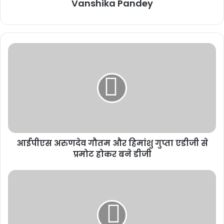
Vanshika Pandey
मुख्यमंत्री ने कहा कि मैं इस कार्यक्रम में उपस्थित युवाओं से कहना चाहता हूं कि
आप लोगों की ताकत और ऊर्जा से ही हम छत्तीसगढ़ का पुनर्निर्माण कर रहे हैं।
उन्होंने कहा कि सुश्री जया किशोरी ने अपने प्रेरक व्याख्यान से छत्तीसगढ़ के लोगों
आईपीएस अरुणदेव गौतम और हिमांशु गुप्ता एडीजी से
को लाभान्वित किया और युवाओं को प्रेरित किया। उसके लिए मैं उन्हें पुनः धन्यवाद
प्रमोट होकर बने डीजी
देता हूं।
Related Articles
कर्ज चुकता, फिर भी कब्जे की कार्रवाई! मृतक ऋणकर्ता के परिवार
की प्रताड़ना का मामला सुप्रीम कोर्ट और PMO तक पहुंचा