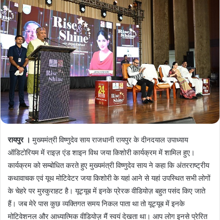
रायपुर ।
मुख्यमंत्री विष्णुदेव साय राजधानी रायपुर के दीनदयाल उपाध्याय
ऑडिटोरियम में राइज़ एंड शाइन विथ जया किशोरी कार्यक्रम में शामिल हुए।
कार्यक्रम को सम्बोधित करते हुए मुख्यमंत्री विष्णुदेव साय ने कहा कि अंतरराष्ट्रीय
कथावाचक एवं यूथ मोटिवेटर जया किशोरी के यहां आने से यहां उपस्थित सभी लोगों
के चेहरे पर मुस्कुराहट है। यूट्यूब में इनके प्रेरक वीडियोज़ बहुत पसंद किए जाते
हैं। जब मेरे पास कुछ व्यक्तिगत समय निकल पाता था तो यूट्यूब में इनके
मोटिवेशनल और आध्यात्मिक वीडियोज़ मैं स्वयं देखता था। आप लोग इनसे प्रेरित