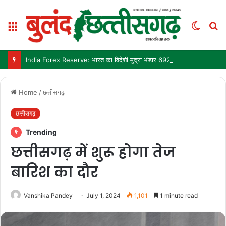
Menu
Switch
S
skin
fo
India Forex Reserve: भारत का विदेशी मुद्रा भंडार 692.9 अरब डॉलर पहुंचा, छह महीने में सबसे बड़ी साप्ताहिक बढ़त
Home
/
छत्तीसगढ़
छत्तीसगढ़
Trending
छत्तीसगढ़ में शुरू होगा तेज
बारिश का दौर
Vanshika Pandey
July 1, 2024
1,101
1 minute read