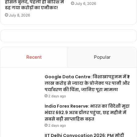
हौसले बुलंद, पहली ही बारिश में
July 6, 2026
ढह गया करोड़ों का एनीकट!
July 8, 2026
जिसमें सर्वाधिक वर्षा उत्तर छत्तीसगढ़ के ही कुछ क्षेत्रों में 16 सेमी तक, जबकि मध्य
छत्तीसगढ़ में कुछ क्षेत्रों में न्यूनतम एक से दो सेमी वर्षा दर्ज की गई।
Recent
Popular
यह बन रहा सिस्टम
Google Data Centre: विशाखापट्टनम में ₹1
लाख करोड़ से ज्यादा के प्रोजेक्ट पर पानी और
एक ऊपरी हवा का चक्रीय चक्रवाती परिसंचरण पूर्वी झारखंड और उसके आसपास
पर्यावरण की चिंता, जानिए पूरा मामला
1.5 किलोमीटर ऊंचाई तक विस्तारित है। वहीं एक द्रोणिका पश्चिम असम से उत्तरी
2 days ago
ओडिशा तक 3.1 किलोमीटर से 5.8 किलोमीटर ऊंचाई तक विस्तारित है।
India Forex Reserve: भारत का विदेशी मुद्रा
भंडार 692.9 अरब डॉलर पहुंचा, छह महीने में
अधिकतम तापमान में गिरावट
सबसे बड़ी साप्ताहिक बढ़त
2 days ago
अधिकतम तापमान में 30 वर्षों के औसत की तुलना में गिरावट देखी जा रही है।
IIT Delhi Convocation 2026: PM मोदी