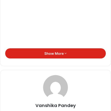
Show More
इसका क्षेत्र सरगुजा संभाग है। वहीं मध्य एवं दक्षिणी छत्तीसगढ़ के भी अधिकांश
स्थानों पर बारिश हो सकती है। इसके अलावा रायपुर में आकाश सामान्यत: मेघमय
रहने के आसार हैं,
Related Articles
Vanshika Pandey