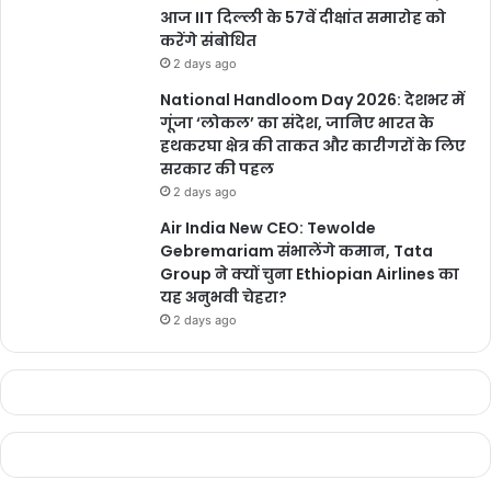
सर्वाधिक गिरावट जगदलपुर में 4.2 डिग्री, पेंड्रा रोड में 2.7, अंबिकापुर में दो
आज IIT दिल्ली के 57वें दीक्षांत समारोह को
डिग्री, रायपुर में 0.7, दुर्ग में 0.6 और बिलासपुर में यह सामान्य औसत से 0.4
करेंगे संबोधित
डिग्री सेल्सियस तक कम रहा।
2 days ago
National Handloom Day 2026: देशभर में
बारिश से मौसम हुआ खुशनुमा
गूंजा ‘लोकल’ का संदेश, जानिए भारत के
हथकरघा क्षेत्र की ताकत और कारीगरों के लिए
सरकार की पहल
बारिश की वजह से तापमान गिर गया है, इससे लोगों को गर्मी से राहत मिली है। गर्मी
2 days ago
और उमस से लोग परेशान हो चुके थे। इधर किसानों ने भी बोवनी की तैयारी शुरू
Air India New CEO: Tewolde
कर दी है।
Gebremariam संभालेंगे कमान, Tata
Group ने क्यों चुना Ethiopian Airlines का
यह अनुभवी चेहरा?
Vanshika Pandey
2 days ago
chhattisgarh
बुलंद छत्तीसगढ़