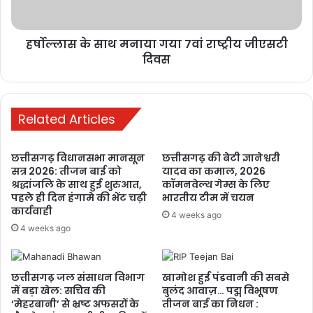
हर्षोल्लास के साथ मनाया गया 7वां राष्ट्रीय जीएसटी
दिवस
Related Articles
छत्तीसगढ़ विधानसभा मानसून
छत्तीसगढ़ की बेटी ज्ञानेश्वरी
सत्र 2026: तीजन बाई को
यादव का कमाल, 2026
श्रद्धांजलि के साथ हुई शुरुआत,
कॉमनवेल्थ गेम्स के लिए
पहले ही दिन हंगामे की भेंट चढ़ी
भारतीय टीम में चयन
कार्यवाही
4 weeks ago
4 weeks ago
जबकि अधिकतम तापमान 32, जबकि न्यूनतम तापमान 25 डिग्री सेल्सियस तक
छत्तीसगढ़ जल संसाधन विभाग
खामोश हुई पंडवानी की सबसे
में बड़ा खेल: सचिव की
बुलंद आवाज़… पद्म विभूषण
रहने की संभावना है।
‘मेहरबानी’ से भ्रष्ट अफसरों के
तीजन बाई का निधन :
रविवार को राजधानी सहित प्रदेश के अधिकांश हिस्सों में वर्षा हुई।