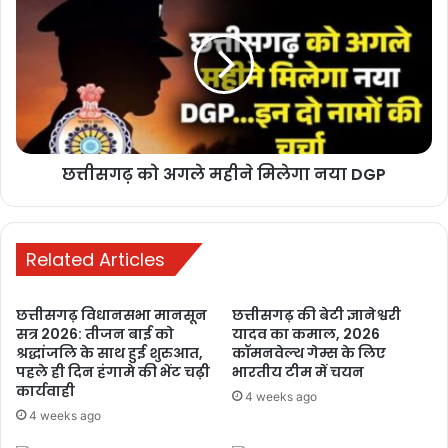
मनेन्द्रगढ़: बीआर
कार्यालय परिसर
में गंदगी का अंबार,
तोड़फोड़ और
अव्यवस्था से
कर्मचारियों व
छत्तीसगढ़ को अगले महीने मिलेगा नया DGP
आमजन परेशान
2 weeks ago
Related Articles
PM ने ‘मन की
बात’ में की कोरबा
छत्तीसगढ़ विधानसभा मानसून
छत्तीसगढ़ की बेटी ज्ञानेश्वरी
के जल संरक्षण
सत्र 2026: तीजन बाई को
यादव का कमाल, 2026
मॉडल की सराहना,
श्रद्धांजलि के साथ हुई शुरुआत,
कॉमनवेल्थ गेम्स के लिए
ISRO तकनीक से
पहले ही दिन हंगामे की भेंट चढ़ी
भारतीय टीम में चयन
कार्यवाही
बढ़ा भूजल स्तर
4 weeks ago
4 weeks ago
2 weeks ago