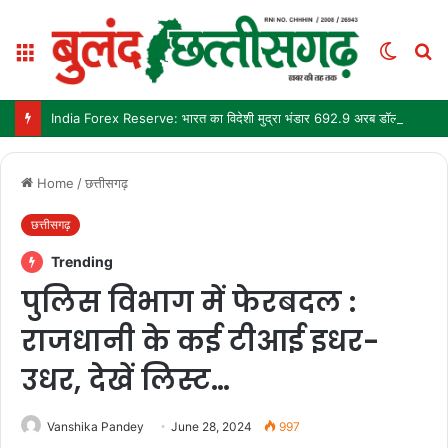
Menu
Switch
S
skin
fo
India Forex Reserve: भारत का विदेशी मुद्रा भंडार 692.9 अरब डॉलर पहुंचा, छह महीने में सबसे बड़ी साप्ताहिक बढ़त
Home
/
छत्तीसगढ़
छत्तीसगढ़
Trending
पुलिस विभाग में फेरबदल :
राजधानी के कई टीआई इधर-
उधर, देखें लिस्ट…
Vanshika Pandey
June 28, 2024
997