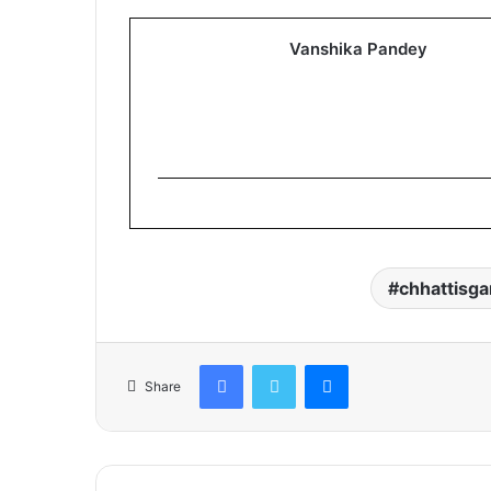
Vanshika Pandey
chhattisga
Facebook
Twitter
Messenger
Share