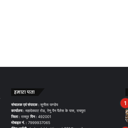
हमारा पता
,
संचालक एवं संपादक :
सुनीता पाण्डेय
कार्यालय :
महादेवघाट रोड, रेणु पैन पैलेस के पास, रायपुरा
जिला :
रायपुर
पिन :
492001
मोबाइल नं. :
7999937065