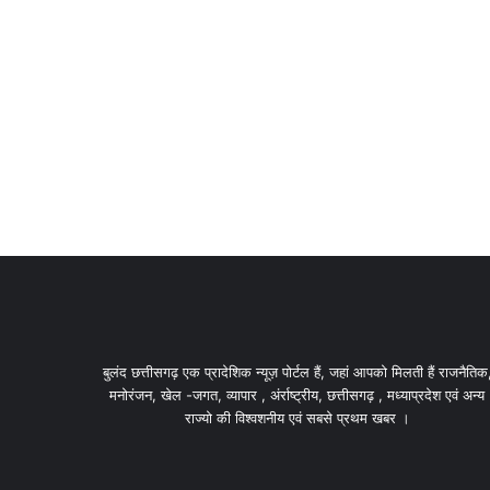
बुलंद छत्तीसगढ़ एक प्रादेशिक न्यूज़ पोर्टल हैं, जहां आपको मिलती हैं राजनैतिक
मनोरंजन, खेल -जगत, व्यापार , अंर्राष्ट्रीय, छत्तीसगढ़ , मध्याप्रदेश एवं अन्य
राज्यो की विश्वशनीय एवं सबसे प्रथम खबर ।