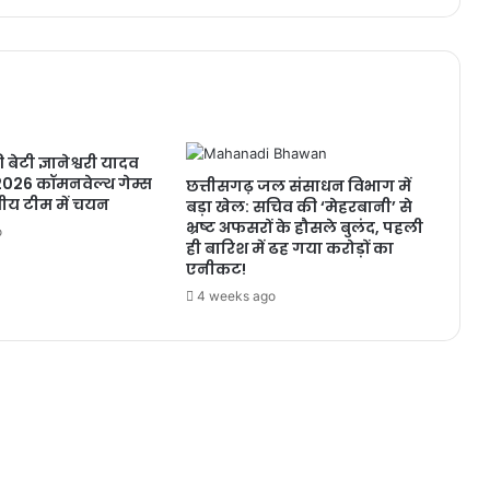
बेटी ज्ञानेश्वरी यादव
026 कॉमनवेल्थ गेम्स
छत्तीसगढ़ जल संसाधन विभाग में
ीय टीम में चयन
बड़ा खेल: सचिव की ‘मेहरबानी’ से
भ्रष्ट अफसरों के हौसले बुलंद, पहली
o
ही बारिश में ढह गया करोड़ों का
एनीकट!
4 weeks ago