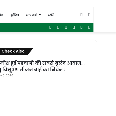
Switch
Search
ेल
बुलेटिन
अन्य खबरे
स्टोरी
Facebook
Twitter
YouTube
Instagram
WhatsApp
Sidebar
skin
for
Close
Check Also
मोश हुई पंडवानी की सबसे बुलंद आवाज़…
्म विभूषण तीजन बाई का निधन :
ly 6, 2026