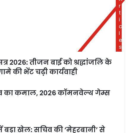
r
t
i
c
l
e
s
र 2026: तीजन बाई को श्रद्धांजलि के
ामे की भेंट चढ़ी कार्यवाही
यादव का कमाल, 2026 कॉमनवेल्थ गेम्स
 बड़ा खेल: सचिव की ‘मेहरबानी’ से