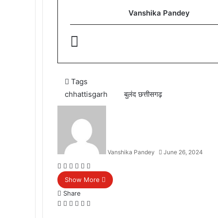
Vanshika Pandey
Tags
chhattisgarh
बुलंद छत्तीसगढ़
Vanshika Pandey
June 26, 2024
Facebook
Twitter
Messenger
Messenger
WhatsApp
Telegram
Show More
Share
Facebook
Twitter
Messenger
Messenger
WhatsApp
Telegram