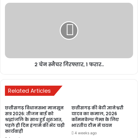
की प्रताड़ना का मामला सुप्रीम कोर्ट और PMO तक पहुंचा
1 week ago
रायपुर में छात्रों का आंदोलन तेज, शिक्षा व्यवस्था
में सुधार और मंत्री के इस्तीफे की मांग
1 week ago
मनेन्द्रगढ़: बीआर कार्यालय परिसर में गंदगी
का अंबार, तोड़फोड़ और अव्यवस्था से
2 चेन स्नैचर गिरफ्तार, 1 फरार..
कर्मचारियों व आमजन परेशान
2 weeks ago
Related Articles
PM ने ‘मन की बात’ में की कोरबा के जल
संरक्षण मॉडल की सराहना, ISRO तकनीक से
बढ़ा भूजल स्तर
छत्तीसगढ़ विधानसभा मानसून
छत्तीसगढ़ की बेटी ज्ञानेश्वरी
सत्र 2026: तीजन बाई को
यादव का कमाल, 2026
2 weeks ago
श्रद्धांजलि के साथ हुई शुरुआत,
कॉमनवेल्थ गेम्स के लिए
पहले ही दिन हंगामे की भेंट चढ़ी
भारतीय टीम में चयन
कार्यवाही
4 weeks ago