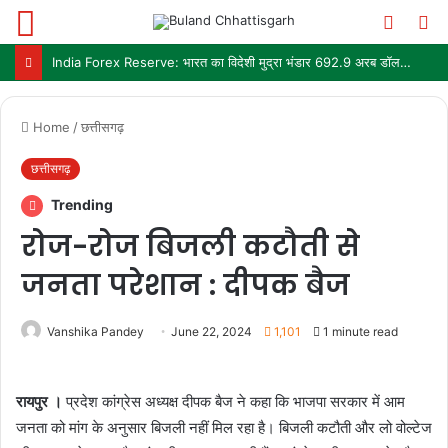
Menu
Switch
S
skin
fo
India Forex Reserve: भारत का विदेशी मुद्रा भंडार 692.9 अरब डॉलर पहुंचा, छह महीने में सबसे बड़ी साप्ताहिक बढ़त
Home
/
छत्तीसगढ़
छत्तीसगढ़
Trending
रोज-रोज बिजली कटौती से
जनता परेशान : दीपक बैज
Vanshika Pandey
June 22, 2024
1,101
1 minute read
रायपुर ।
प्रदेश कांग्रेस अध्यक्ष दीपक बैज ने कहा कि भाजपा सरकार में आम
जनता को मांग के अनुसार बिजली नहीं मिल रहा है। बिजली कटौती और लो वोल्टेज