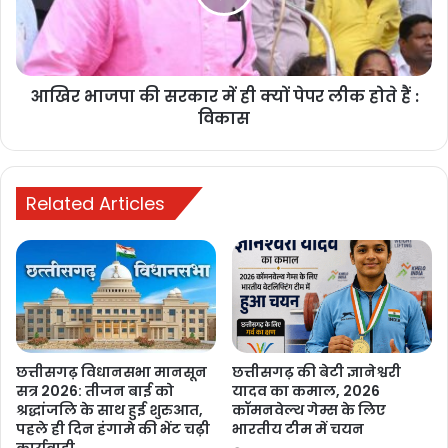
कर्ज चुकता, फिर भी कब्जे की कार्रवाई! मृतक ऋणकर्ता के परिवार
की प्रताड़ना का मामला सुप्रीम कोर्ट और PMO तक पहुंचा
6 days ago
आखिर भाजपा की सरकार में ही क्यों पेपर लीक होते हैं :
रायपुर में छात्रों का आंदोलन तेज, शिक्षा व्यवस्था
विकास
में सुधार और मंत्री के इस्तीफे की मांग
6 days ago
Related Articles
मनेन्द्रगढ़: बीआर कार्यालय परिसर में गंदगी
का अंबार, तोड़फोड़ और अव्यवस्था से
कर्मचारियों व आमजन परेशान
1 week ago
PM ने ‘मन की बात’ में की कोरबा के जल
संरक्षण मॉडल की सराहना, ISRO तकनीक से
छत्तीसगढ़ विधानसभा मानसून
छत्तीसगढ़ की बेटी ज्ञानेश्वरी
बढ़ा भूजल स्तर
सत्र 2026: तीजन बाई को
यादव का कमाल, 2026
श्रद्धांजलि के साथ हुई शुरुआत,
कॉमनवेल्थ गेम्स के लिए
1 week ago
पहले ही दिन हंगामे की भेंट चढ़ी
भारतीय टीम में चयन