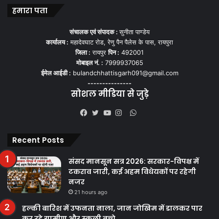
हमारा पता
संचालक एवं संपादक :
सुनीता पाण्डेय
कार्यालय :
महादेवघाट रोड, रेणु पैन पैलेस के पास, रायपुरा
जिला :
रायपुर
पिन :
492001
मोबाइल नं. :
7999937065
ईमेल आईडी :
bulandchhattisgarh091@gmail.com
---------------
सोशल मीडिया से जुड़े
WhatsApp
Facebook
Twitter
YouTube
Instagram
Recent Posts
संसद मानसून सत्र 2026: सरकार-विपक्ष में
टकराव जारी, कई अहम विधेयकों पर रहेगी
नजर
21 hours ago
हल्की बारिश में उफनता नाला, जान जोखिम में डालकर पार
कर रहे ग्रामीण और स्कूली बच्चे