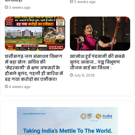
कार्यवाही
3 weeks ago
3 weeks ago
छत्तीसगढ़ जल संसाधन विभाग
खामोश हुई पंडवानी की सबसे
में बड़ा खेल: सचिव की
बुलंद आवाज़… पद्म विभूषण
‘मेहरबानी’ से भ्रष्ट अफसरों के
तीजन बाई का निधन :
हौसले बुलंद, पहली ही बारिश में
July 6, 2026
ढह गया करोड़ों का एनीकट!
4 weeks ago