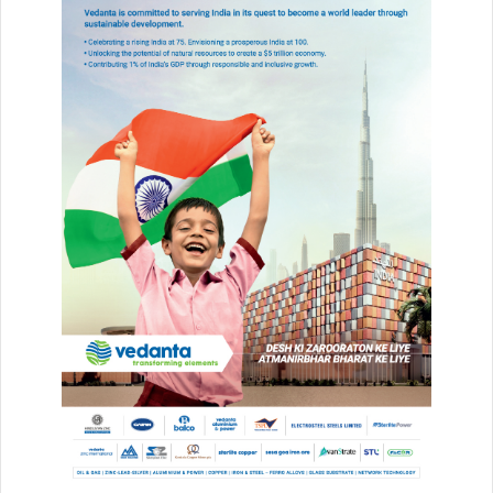
Vanshika Pandey
buland chhattisgarh
chhattisgarh
बुलंद छत्तीसगढ़