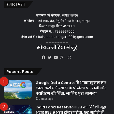
हमारा पता
संचालक एवं संपादक :
सुनीता पाण्डेय
कार्यालय :
महादेवघाट रोड, रेणु पैन पैलेस के पास, रायपुरा
जिला :
रायपुर
पिन :
492001
मोबाइल नं. :
7999937065
ईमेल आईडी :
bulandchhattisgarh091@gmail.com
---------------
सोशल मीडिया से जुड़े
WhatsApp
Facebook
Twitter
YouTube
Instagram
Recent Posts
Google Data Centre: विशाखापट्टनम में ₹1
लाख करोड़ से ज्यादा के प्रोजेक्ट पर पानी और
पर्यावरण की चिंता, जानिए पूरा मामला
2 days ago
India Forex Reserve: भारत का विदेशी मुद्रा
भंडार 692.9 अरब डॉलर पहुंचा, छह महीने में