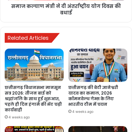
समाज कल्याण मंत्री ने दी अंतर्राष्ट्रीय योग दिवस की
बधाई
रायपुर में छात्रों का आंदोलन तेज, शिक्षा व्यवस्था
में सुधार और मंत्री के इस्तीफे की मांग
1 week ago
Related Articles
मनेन्द्रगढ़: बीआर कार्यालय परिसर में गंदगी
का अंबार, तोड़फोड़ और अव्यवस्था से
कर्मचारियों व आमजन परेशान
2 weeks ago
PM ने ‘मन की बात’ में की कोरबा के जल
संरक्षण मॉडल की सराहना, ISRO तकनीक से
छत्तीसगढ़ विधानसभा मानसून
छत्तीसगढ़ की बेटी ज्ञानेश्वरी
बढ़ा भूजल स्तर
सत्र 2026: तीजन बाई को
यादव का कमाल, 2026
श्रद्धांजलि के साथ हुई शुरुआत,
कॉमनवेल्थ गेम्स के लिए
2 weeks ago
पहले ही दिन हंगामे की भेंट चढ़ी
भारतीय टीम में चयन
कार्यवाही
4 weeks ago
4 weeks ago