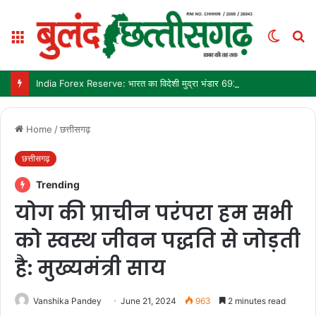
Menu
Switch
S
skin
fo
India Forex Reserve: भारत का विदेशी मुद्रा भंडार 692.9 अरब डॉलर पहुंचा, छह महीने में सबसे बड़ी साप्ताहिक बढ़त
Home
/
छत्तीसगढ़
छत्तीसगढ़
Trending
योग की प्राचीन परंपरा हम सभी
को स्वस्थ जीवन पद्धति से जोड़ती
है: मुख्यमंत्री साय
Vanshika Pandey
June 21, 2024
963
2 minutes read