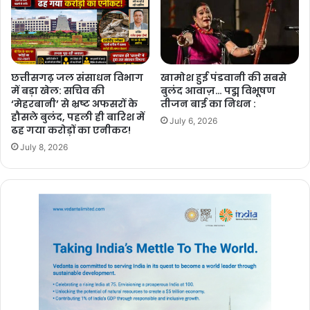
छत्तीसगढ़ जल संसाधन विभाग
खामोश हुई पंडवानी की सबसे
में बड़ा खेल: सचिव की
बुलंद आवाज़… पद्म विभूषण
‘मेहरबानी’ से भ्रष्ट अफसरों के
तीजन बाई का निधन :
हौसले बुलंद, पहली ही बारिश में
July 6, 2026
ढह गया करोड़ों का एनीकट!
July 8, 2026
मुख्यमंत्री श्री साय ने कार्यक्रम में उपस्थित विद्यार्थियों को संबोधित करते हुए कहा
कि आप सभी योग को अपनी दिनचर्या में शामिल करेंगे तो आपका विद्यार्थी-जीवन
संवर जाएगा। योग से एकाग्रता आती है और याददाश्त बढ़ती है। निश्चित रूप से
आपको इसका बड़ा लाभ मिलेगा। योग कार्य करने की क्षमता को बढ़ा देता है। यह
तनाव को दूर करता है। जब हम सकारात्मक रहते हुए प्रसन्न भाव से काम करते हैं