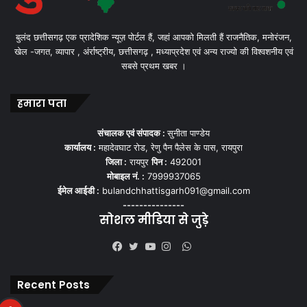
बुलंद छत्तीसगढ़ एक प्रादेशिक न्यूज़ पोर्टल हैं, जहां आपको मिलती हैं राजनैतिक, मनोरंजन,
खेल -जगत, व्यापार , अंर्राष्ट्रीय, छत्तीसगढ़ , मध्याप्रदेश एवं अन्य राज्यो की विश्वशनीय एवं
सबसे प्रथम खबर ।
हमारा पता
संचालक एवं संपादक :
सुनीता पाण्डेय
कार्यालय :
महादेवघाट रोड, रेणु पैन पैलेस के पास, रायपुरा
जिला :
रायपुर
पिन :
492001
मोबाइल नं. :
7999937065
ईमेल आईडी :
bulandchhattisgarh091@gmail.com
---------------
सोशल मीडिया से जुड़े
WhatsApp
Facebook
Twitter
YouTube
Instagram
Recent Posts