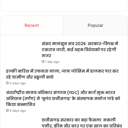
Recent
Popular
संसद मानसून सत्र 2026: सरकार-विपक्ष में
टकराव जारी, कई अहम विधेयकों पर रहेगी
नजर
इस अवसर पर जनपद उपाध्यक्ष भानूप्रकाश दीक्षित, वरिष्ठ नागरिक ओमप्रकाश
1 day ago
जायसवाल, दीनानाथ यादव, जनप्रतिनिधिगण, मुख्य कार्यपालन अधिकारी जिला
हल्की बारिश में उफनता नाला, जान जोखिम में डालकर पार कर
पंचायत श्रीमती रेना जमील सहित अन्य अधिकारी-कर्मचारी उपस्थित रहे।
रहे ग्रामीण और स्कूली बच्चे
3 days ago
अंतर्राष्ट्रीय मानव अधिकार संगठन (YDC) और कर्ज मुक्त भारत
अभियान (तर्पण) ने ‘बुलंद छत्तीसगढ़’ के संस्थापक मनोज पांडे को
किया सम्मानित
4 days ago
छत्तीसगढ़ सरकार का बड़ा फैसला: नकली
पनीर, क्रीम और बटर पर एक साल का प्रतिबंध
Vanshika Pandey