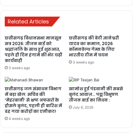
मनेन्द्रगढ़: बीआर कार्यालय परिसर में गंदगी
का अंबार, तोड़फोड़ और अव्यवस्था से
Related Articles
कर्मचारियों व आमजन परेशान
1 week ago
छत्तीसगढ़ विधानसभा मानसून
छत्तीसगढ़ की बेटी ज्ञानेश्वरी
सत्र 2026: तीजन बाई को
यादव का कमाल, 2026
PM ने ‘मन की बात’ में की कोरबा के जल
श्रद्धांजलि के साथ हुई शुरुआत,
कॉमनवेल्थ गेम्स के लिए
संरक्षण मॉडल की सराहना, ISRO तकनीक से
पहले ही दिन हंगामे की भेंट चढ़ी
भारतीय टीम में चयन
कार्यवाही
बढ़ा भूजल स्तर
3 weeks ago
3 weeks ago
1 week ago
छत्तीसगढ़ जल संसाधन विभाग
खामोश हुई पंडवानी की सबसे
में बड़ा खेल: सचिव की
बुलंद आवाज़… पद्म विभूषण
‘मेहरबानी’ से भ्रष्ट अफसरों के
तीजन बाई का निधन :
हौसले बुलंद, पहली ही बारिश में
July 6, 2026
ढह गया करोड़ों का एनीकट!
4 weeks ago