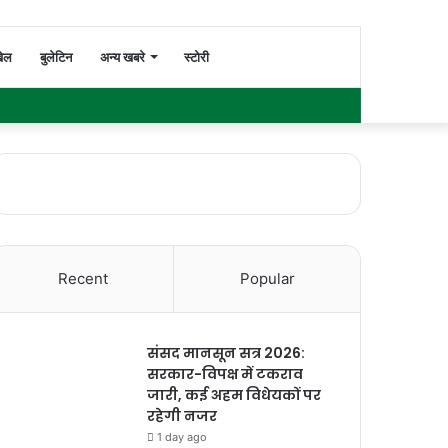
Switch
Search
ेल
बुलेटिन
अन्य खबरे
स्टोरी
Facebook
Twitter
YouTube
Instagram
WhatsApp
Sidebar
skin
for
Recent
Popular
संसद मानसून सत्र 2026:
सरकार-विपक्ष में टकराव
जारी, कई अहम विधेयकों पर
रहेगी नजर
1 day ago