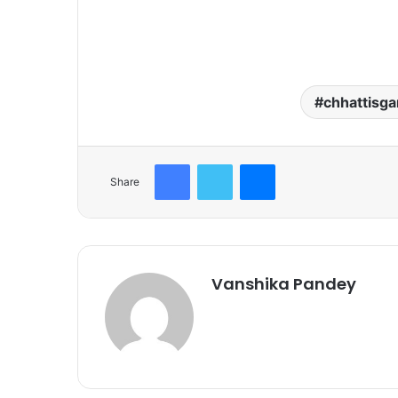
chhattisga
Facebook
Twitter
Messenger
Share
Vanshika Pandey