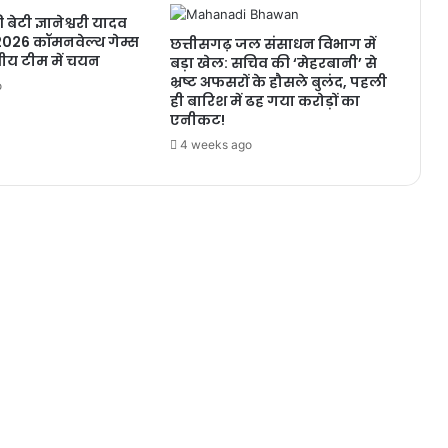
बेटी ज्ञानेश्वरी यादव
026 कॉमनवेल्थ गेम्स
छत्तीसगढ़ जल संसाधन विभाग में
ीय टीम में चयन
बड़ा खेल: सचिव की ‘मेहरबानी’ से
भ्रष्ट अफसरों के हौसले बुलंद, पहली
o
ही बारिश में ढह गया करोड़ों का
एनीकट!
4 weeks ago