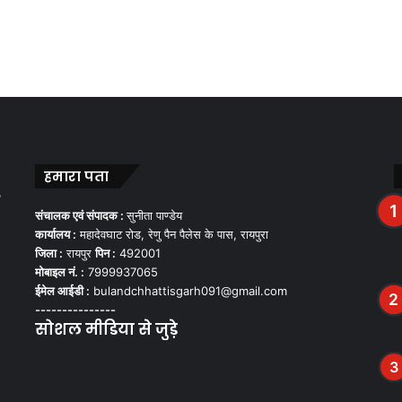
हमारा पता
,
संचालक एवं संपादक :
सुनीता पाण्डेय
कार्यालय :
महादेवघाट रोड, रेणु पैन पैलेस के पास, रायपुरा
जिला :
रायपुर
पिन :
492001
मोबाइल नं. :
7999937065
ईमेल आईडी :
bulandchhattisgarh091@gmail.com
---------------
सोशल मीडिया से जुड़े
Facebook
Twitter
YouTube
Instagram
WhatsApp