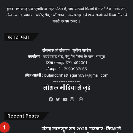
बुलंद छत्तीसगढ़ एक प्रादेशिक न्यूज़ पोर्टल हैं, जहां आपको मिलती हैं राजनैतिक, मनोरंजन,
खेल -जगत, व्यापार , अंर्राष्ट्रीय, छत्तीसगढ़ , मध्याप्रदेश एवं अन्य राज्यो की विश्वशनीय एवं
सबसे प्रथम खबर ।
हमारा पता
संचालक एवं संपादक :
सुनीता पाण्डेय
कार्यालय :
महादेवघाट रोड, रेणु पैन पैलेस के पास, रायपुरा
जिला :
रायपुर
पिन :
492001
मोबाइल नं. :
7999937065
ईमेल आईडी :
bulandchhattisgarh091@gmail.com
---------------
सोशल मीडिया से जुड़े
WhatsApp
Facebook
Twitter
YouTube
Instagram
Recent Posts
संसद मानसून सत्र 2026: सरकार-विपक्ष में